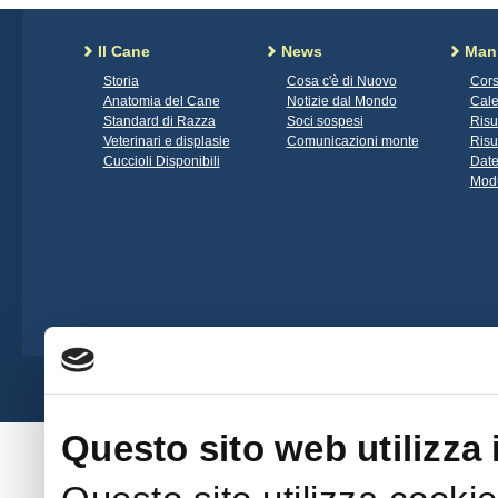
Il Cane
News
Mani
Storia
Cosa c'è di Nuovo
Cors
Anatomia del Cane
Notizie dal Mondo
Cale
Standard di Razza
Soci sospesi
Risu
Veterinari e displasie
Comunicazioni monte
Risu
Cuccioli Disponibili
Date
Modu
Società Amatori Schäferhunde - Viale 
Questo sito web utilizza 