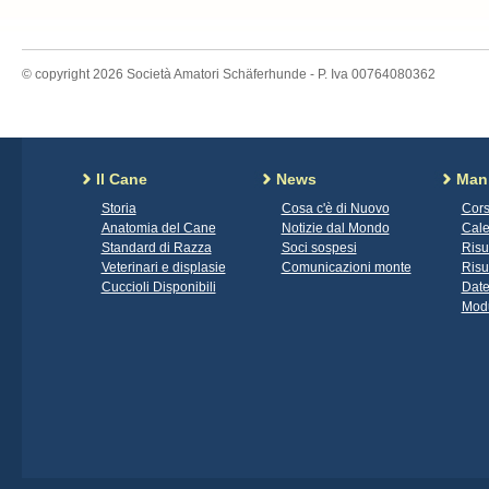
© copyright 2026 Società Amatori Schäferhunde - P. Iva 00764080362
Il Cane
News
Mani
Storia
Cosa c'è di Nuovo
Cors
Anatomia del Cane
Notizie dal Mondo
Cale
Standard di Razza
Soci sospesi
Risu
Veterinari e displasie
Comunicazioni monte
Risu
Cuccioli Disponibili
Date
Modu