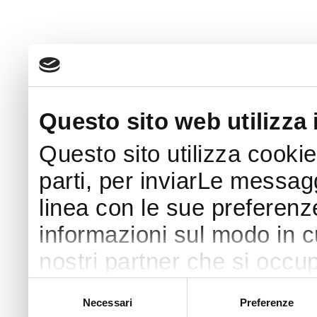
Questo sito web utilizza 
Questo sito utilizza cookie
parti, per inviarLe messaggi
linea con le sue preferenz
informazioni sul modo in cui
nostri partner che si occup
pubblicità e social media 
Selezione
Necessari
Preferenze
del
con altre informazioni che