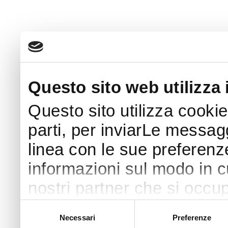
Questo sito web utilizza 
Questo sito utilizza cookie
parti, per inviarLe messaggi
linea con le sue preferenz
informazioni sul modo in cui
nostri partner che si occup
pubblicità e social media 
Selezione
Necessari
Preferenze
del
con altre informazioni che