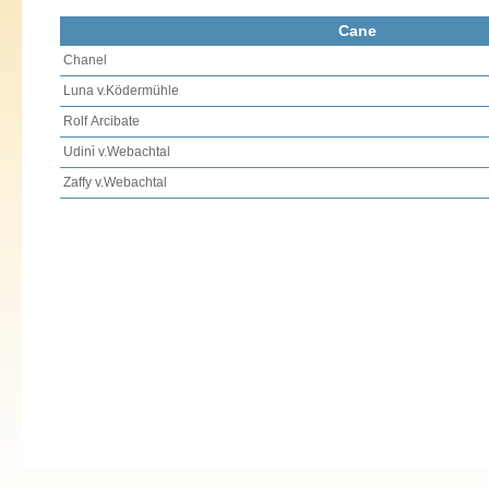
Cane
Chanel
Luna v.Ködermühle
Rolf Arcibate
Udinì v.Webachtal
Zaffy v.Webachtal