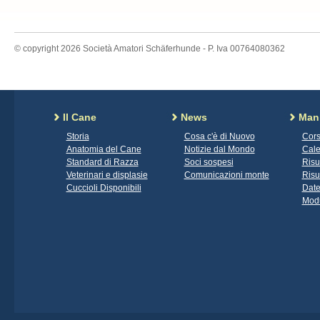
© copyright 2026 Società Amatori Schäferhunde - P. Iva 00764080362
Il Cane
News
Mani
Storia
Cosa c'è di Nuovo
Cors
Anatomia del Cane
Notizie dal Mondo
Cale
Standard di Razza
Soci sospesi
Risu
Veterinari e displasie
Comunicazioni monte
Risu
Cuccioli Disponibili
Date
Modu