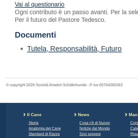
Vai al questionario
Ogni contributo è un passo avanti. Per la sel
Per il futuro del Pastore Tedesco.
Documenti
Tutela, Responsabilità, Futuro
© copyright 2026 Società Amatori Schäferhunde - P. Iva 00764080362
Il Cane
News
Mani
Storia
Cosa c'è di Nuovo
Cors
Anatomia del Cane
Notizie dal Mondo
Cale
Standard di Razza
Soci sospesi
Risu