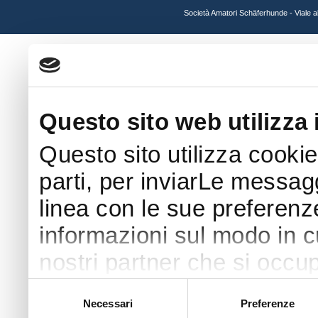
Società Amatori Schäferhunde - Viale 
Questo sito web utilizza 
Questo sito utilizza cookie
parti, per inviarLe messaggi
linea con le sue preferenz
informazioni sul modo in cui
nostri partner che si occup
pubblicità e social media 
Selezione
Necessari
Preferenze
del
con altre informazioni che