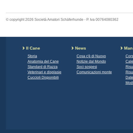
© copyright 2026 Società Amatori Schäferhunde - P. Iva 00764080362
Il Cane
News
Mani
Storia
Cosa c'è di Nuovo
Cors
Anatomia del Cane
Notizie dal Mondo
Cale
Standard di Razza
Soci sospesi
Risu
Veterinari e displasie
Comunicazioni monte
Risu
Cuccioli Disponibili
Date
Modu