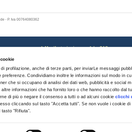
nde - P. Iva 00764080362
ews
Manifestazioni
La SAS
osa c'è di Nuovo
Corsi
Coordinate bancarie
 cookie
otizie dal Mondo
Calendario
Pagamenti on line
oci sospesi
Risultati Campionati
Riviste SAS
di profilazione, anche di terze parti, per inviarLe messaggi pubbli
omunicazioni monte
Risultati Manifestazioni
Chi Siamo
e preferenze. Condividiamo inoltre le informazioni sul modo in cui 
Date importanti
Statuto SAS
tner che si occupano di analisi dei dati web, pubblicità e social me
Modulistica
Cariche Sociali
delibere
ltre informazioni che ha fornito loro o che hanno raccolto dal tuo
Regolamenti
rne di più o negare il consenso a tutti o ad alcuni cookie
clicchi 
Organismi
so cliccando sul tasto "Accetta tutti". Se non vuole i cookie di 
Modulistica
Settore Giovani
tasto "Rifiuta".
Pratiche DNA/Displasi