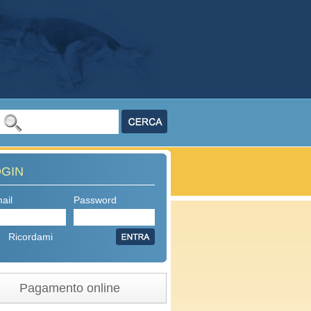
OGIN
ail
Password
Ricordami
Pagamento online