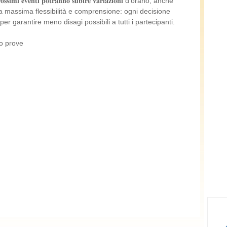
 𝐞𝐯𝐞𝐧𝐭𝐢 𝐩𝐨𝐭𝐫𝐚𝐧𝐧𝐨 𝐬𝐮𝐛𝐢𝐫𝐞 𝐯𝐚𝐫𝐢𝐚𝐳𝐢𝐨𝐧𝐢 d'orario, anche
la massima flessibilità e comprensione: ogni decisione
er garantire meno disagi possibili a tutti i partecipanti.
ove