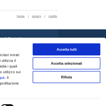
Home
|
privacy
|
credits
Contatti
Sede Centrale
Accetta tutti
Cookie Policy
Privacy Policy
citari mirati
Rivedi le tue scelte sui
utilizza il
cookie
Accetta selezionati
Credits
dia i quali
Social
 utilizzo sui
Rifiuta
qui
. Il
profilazione
a