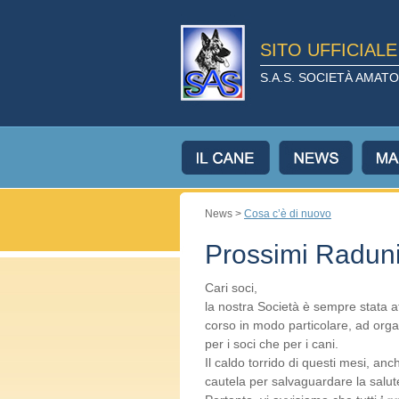
SITO UFFICIAL
S.A.S. SOCIETÀ AMA
News >
Cosa c’è di nuovo
Prossimi Raduni.
Cari soci,
la nostra Società è sempre stata a
corso in modo particolare, ad organ
per i soci che per i cani.
Il caldo torrido di questi mesi, an
cautela per salvaguardare la salute