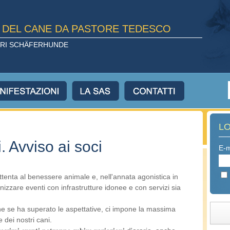
E DEL CANE DA PASTORE TEDESCO
TORI SCHÄFERHUNDE
L
 Avviso ai soci
E-m
ttenta al benessere animale e, nell'annata agonistica in
izzare eventi con infrastrutture idonee e con servizi sia
che se ha superato le aspettative, ci impone la massima
 dei nostri cani.