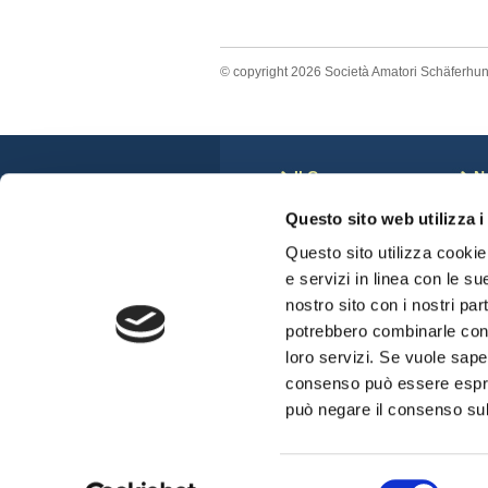
© copyright 2026 Società Amatori Schäferhu
Il Cane
N
Storia
C
Questo sito web utilizza i
Anatomia del Cane
N
Standard di Razza
S
Questo sito utilizza cookie 
Veterinari e displasie
C
e servizi in linea con le su
Cuccioli Disponibili
nostro sito con i nostri par
potrebbero combinarle con a
loro servizi. Se vuole sape
consenso può essere espres
può negare il consenso sul 
Selezione