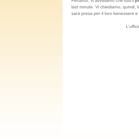
Pertanto, vi avvisiamo che tutti 𝐢 𝐩𝐫𝐨𝐬𝐬𝐢𝐦
last minute. Vi chiediamo, quindi, 
sarà presa per il loro benessere e p
L'ufficio pr