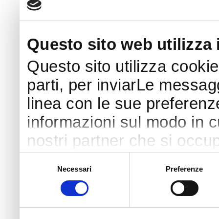
Questo sito web utilizza 
Questo sito utilizza cookie
parti, per inviarLe messaggi
linea con le sue preferenz
informazioni sul modo in cui
nostri partner che si occup
pubblicità e social media 
Selezione
Necessari
Preferenze
del
con altre informazioni che
consenso
raccolto dal tuo utilizzo s
di più o negare il consenso