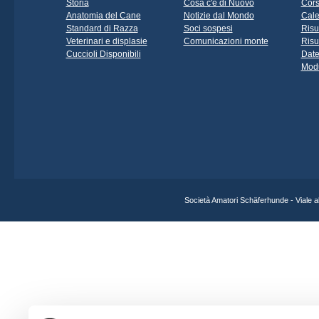
Storia
Cosa c'è di Nuovo
Cors
Anatomia del Cane
Notizie dal Mondo
Cale
Standard di Razza
Soci sospesi
Risu
Veterinari e displasie
Comunicazioni monte
Risu
Cuccioli Disponibili
Date
Modu
Società Amatori Schäferhunde - Viale 