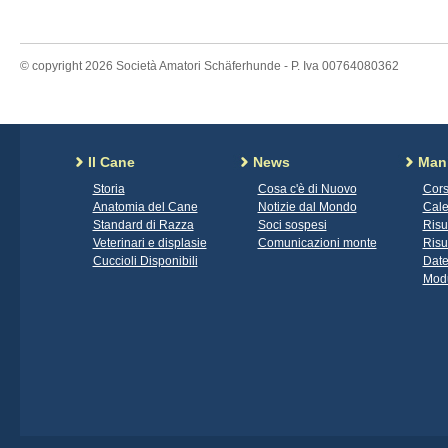
© copyright 2026 Società Amatori Schäferhunde - P. Iva 00764080362
Il Cane
News
Mani
Storia
Cosa c'è di Nuovo
Cors
Anatomia del Cane
Notizie dal Mondo
Cale
Standard di Razza
Soci sospesi
Risu
Veterinari e displasie
Comunicazioni monte
Risu
Cuccioli Disponibili
Date
Modu