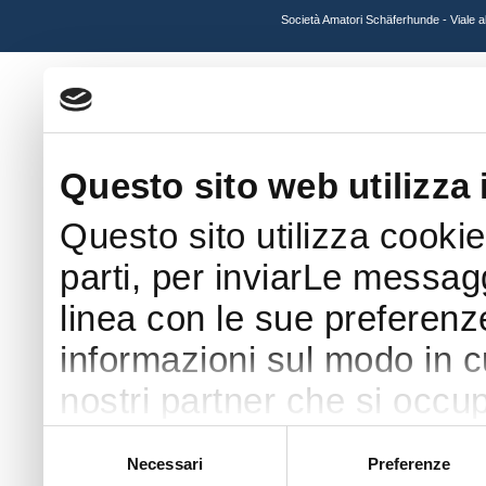
Società Amatori Schäferhunde - Viale 
Questo sito web utilizza 
Questo sito utilizza cookie
parti, per inviarLe messaggi
linea con le sue preferenz
informazioni sul modo in cui
nostri partner che si occup
pubblicità e social media 
Selezione
Necessari
Preferenze
del
con altre informazioni che