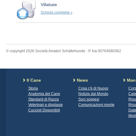
Villabate
Scheda completa »
© copyright 2026 Società Amatori Schäferhunde - P. Iva 00764080362
Il Cane
News
Mani
Storia
Cosa c'è di Nuovo
Cors
Anatomia del Cane
Notizie dal Mondo
Cale
Standard di Razza
Soci sospesi
Risu
Veterinari e displasie
Comunicazioni monte
Risu
Cuccioli Disponibili
Date
Modu