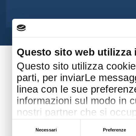
Società Amatori Schäferhunde - Viale 
Questo sito web utilizza 
Questo sito utilizza cookie
parti, per inviarLe messaggi
linea con le sue preferenz
informazioni sul modo in cui
nostri partner che si occup
pubblicità e social media 
Selezione
Necessari
Preferenze
del
con altre informazioni che