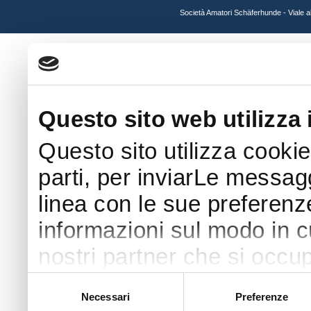
Società Amatori Schäferhunde - Viale 
Questo sito web utilizza 
Questo sito utilizza cookie
parti, per inviarLe messaggi
linea con le sue preferenz
informazioni sul modo in cui
nostri partner che si occup
pubblicità e social media 
Selezione
Necessari
Preferenze
del
con altre informazioni che