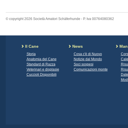
© copyright 2026 Società Amatori Schäferhunde - P. Iva 00764080362
Il Cane
News
Mani
Storia
Cosa c'è di Nuovo
Cors
Anatomia del Cane
Notizie dal Mondo
Cale
Standard di Razza
Soci sospesi
Risu
Veterinari e displasie
Comunicazioni monte
Risu
Cuccioli Disponibili
Date
Modu