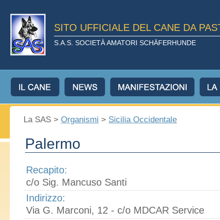
SITO UFFICIALE DEL CANE DA PA
S.A.S. SOCIETÀ AMATORI SCHÄFERHUNDE
La SAS >
Organismi
>
Sicilia Occidentale
Palermo
Recapito:
c/o Sig. Mancuso Santi
Indirizzo:
Via G. Marconi, 12 - c/o MDCAR Service