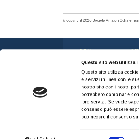
© copyright 2026 Società Amatori Schäferhu
Il Cane
N
Storia
C
Questo sito web utilizza i
Anatomia del Cane
N
Standard di Razza
S
Questo sito utilizza cookie 
Veterinari e displasie
C
e servizi in linea con le su
Cuccioli Disponibili
nostro sito con i nostri par
potrebbero combinarle con a
loro servizi. Se vuole sape
consenso può essere espres
può negare il consenso sul 
Selezione