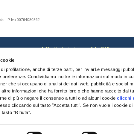
nde - P. Iva 00764080362
ews
Manifestazioni
La SAS
osa c'è di Nuovo
Corsi
Coordinate bancarie
 cookie
otizie dal Mondo
Calendario
Pagamenti on line
oci sospesi
Risultati Campionati
Riviste SAS
di profilazione, anche di terze parti, per inviarLe messaggi pubbli
omunicazioni monte
Risultati Manifestazioni
Chi Siamo
e preferenze. Condividiamo inoltre le informazioni sul modo in cui 
Date importanti
Statuto SAS
tner che si occupano di analisi dei dati web, pubblicità e social me
Modulistica
Cariche Sociali
delibere
ltre informazioni che ha fornito loro o che hanno raccolto dal tuo
Regolamenti
rne di più o negare il consenso a tutti o ad alcuni cookie
clicchi 
Organismi
so cliccando sul tasto "Accetta tutti". Se non vuole i cookie di 
Modulistica
Settore Giovani
tasto "Rifiuta".
Pratiche DNA/Displasi