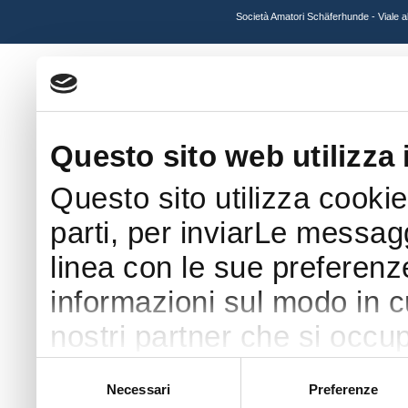
Società Amatori Schäferhunde - Viale 
Questo sito web utilizza 
Questo sito utilizza cookie
parti, per inviarLe messaggi
linea con le sue preferenz
informazioni sul modo in cui
nostri partner che si occup
pubblicità e social media 
Selezione
Necessari
Preferenze
del
con altre informazioni che