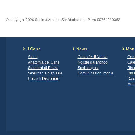
© copyright 2026 Società Amatori Schäferhunde - P. Iva 00764080362
Il Cane
News
Mani
Storia
Cosa c'è di Nuovo
Cors
Anatomia del Cane
Notizie dal Mondo
Cale
Standard di Razza
Soci sospesi
Risu
Veterinari e displasie
Comunicazioni monte
Risu
Cuccioli Disponibili
Date
Modu