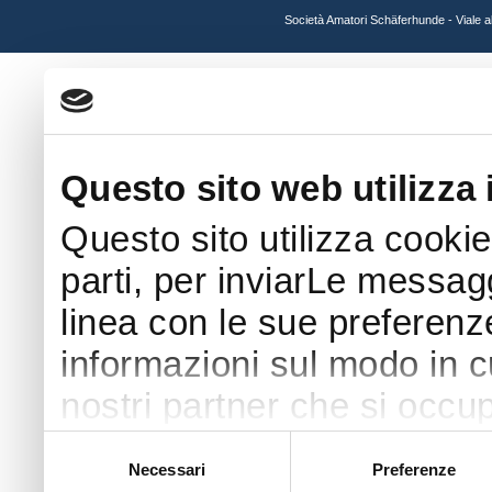
Società Amatori Schäferhunde - Viale 
Questo sito web utilizza 
Questo sito utilizza cookie
parti, per inviarLe messaggi
linea con le sue preferenz
informazioni sul modo in cui
nostri partner che si occup
pubblicità e social media 
Selezione
Necessari
Preferenze
del
con altre informazioni che