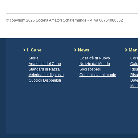
© copyright 2026 Società Amatori Schäferhunde - P. Iva 00764080362
Il Cane
News
Mani
Storia
Cosa c'è di Nuovo
Cors
Anatomia del Cane
Notizie dal Mondo
Cale
Standard di Razza
Soci sospesi
Risu
Veterinari e displasie
Comunicazioni monte
Risu
Cuccioli Disponibili
Date
Modu