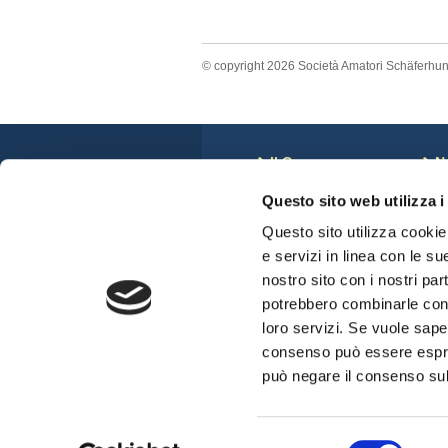
© copyright 2026 Società Amatori Schäferhu
Il Cane
N
Storia
C
Questo sito web utilizza i
Anatomia del Cane
N
Standard di Razza
S
Questo sito utilizza cookie 
Veterinari e displasie
C
e servizi in linea con le su
Cuccioli Disponibili
nostro sito con i nostri par
potrebbero combinarle con a
loro servizi. Se vuole sape
consenso può essere espres
può negare il consenso sul 
Selezione