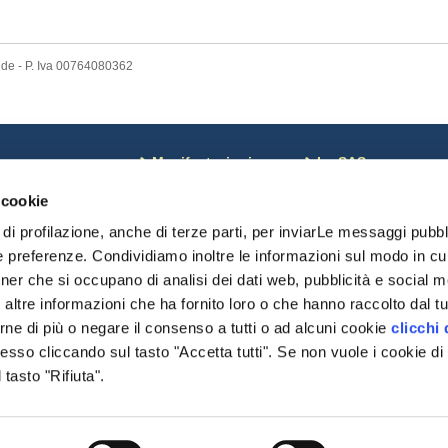
nde - P. Iva 00764080362
ews
Manifestazioni
La SAS
osa c'è di Nuovo
Corsi
Coordinate bancarie
 cookie
otizie dal Mondo
Calendario
Pagamenti on line
oci sospesi
Risultati Campionati
Riviste SAS
di profilazione, anche di terze parti, per inviarLe messaggi pubbli
omunicazioni monte
Risultati Manifestazioni
Chi Siamo
e preferenze. Condividiamo inoltre le informazioni sul modo in cui 
Date importanti
Statuto SAS
tner che si occupano di analisi dei dati web, pubblicità e social me
Modulistica
Cariche Sociali
delibere
ltre informazioni che ha fornito loro o che hanno raccolto dal tuo
Regolamenti
rne di più o negare il consenso a tutti o ad alcuni cookie
clicchi 
Organismi
so cliccando sul tasto "Accetta tutti". Se non vuole i cookie di 
Modulistica
Settore Giovani
tasto "Rifiuta".
Pratiche DNA/Displasi