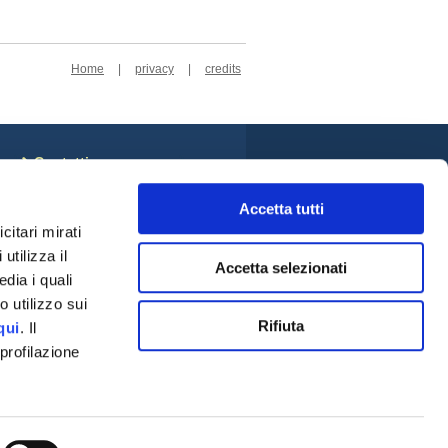
Home
|
privacy
|
credits
Contatti
Sede Centrale
Accetta tutti
Cookie Policy
Privacy Policy
citari mirati
Rivedi le tue scelte sui
utilizza il
cookie
Accetta selezionati
Credits
dia i quali
Social
 utilizzo sui
Rifiuta
qui
. Il
profilazione
a