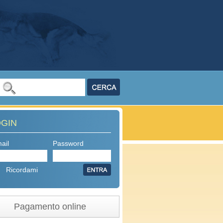
OGIN
ail
Password
Ricordami
Pagamento online