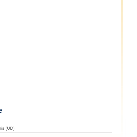
e
his (UD)