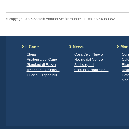
© copyright 2026 Società Amatori Schäferhunde - P. Iva 00764080362
Il Cane
News
Mani
Storia
Cosa c'è di Nuovo
Cors
Anatomia del Cane
Notizie dal Mondo
Cale
Standard di Razza
Soci sospesi
Risu
Veterinari e displasie
Comunicazioni monte
Risu
Cuccioli Disponibili
Date
Modu