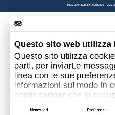
Società Amatori Schäferhunde - Viale 
Questo sito web utilizza 
Questo sito utilizza cookie
parti, per inviarLe messaggi
linea con le sue preferenz
informazioni sul modo in cui
nostri partner che si occup
pubblicità e social media 
Selezione
Necessari
Preferenze
del
con altre informazioni che