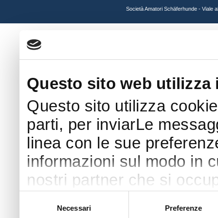
Società Amatori Schäferhunde - Viale 
Questo sito web utilizza 
Questo sito utilizza cookie
parti, per inviarLe messaggi
linea con le sue preferenz
informazioni sul modo in cui
nostri partner che si occup
pubblicità e social media 
Selezione
Necessari
Preferenze
del
con altre informazioni che