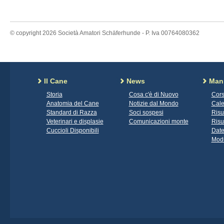
© copyright 2026 Società Amatori Schäferhunde - P. Iva 00764080362
Il Cane
News
Mani
Storia
Cosa c'è di Nuovo
Cors
Anatomia del Cane
Notizie dal Mondo
Cale
Standard di Razza
Soci sospesi
Risu
Veterinari e displasie
Comunicazioni monte
Risu
Cuccioli Disponibili
Date
Modu