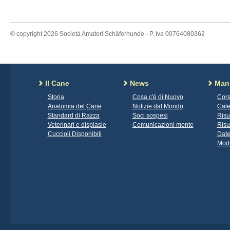
© copyright 2026 Società Amatori Schäferhunde - P. Iva 00764080362
Il Cane
News
Mani
Storia
Cosa c'è di Nuovo
Cors
Anatomia del Cane
Notizie dal Mondo
Cale
Standard di Razza
Soci sospesi
Risu
Veterinari e displasie
Comunicazioni monte
Risu
Cuccioli Disponibili
Date
Modu