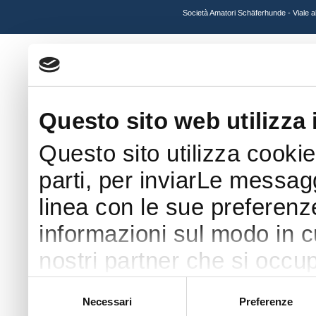
Società Amatori Schäferhunde - Viale 
Questo sito web utilizza 
Questo sito utilizza cookie
parti, per inviarLe messaggi
linea con le sue preferenz
informazioni sul modo in cui
nostri partner che si occup
pubblicità e social media 
Selezione
Necessari
Preferenze
del
con altre informazioni che