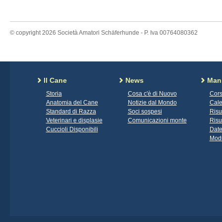
© copyright 2026 Società Amatori Schäferhunde - P. Iva 00764080362
Il Cane
News
Mani
Storia
Cosa c'è di Nuovo
Cors
Anatomia del Cane
Notizie dal Mondo
Cale
Standard di Razza
Soci sospesi
Risu
Veterinari e displasie
Comunicazioni monte
Risu
Cuccioli Disponibili
Date
Modu