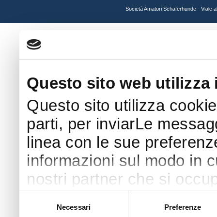
Società Amatori Schäferhunde - Viale 
Questo sito web utilizza 
Questo sito utilizza cookie
parti, per inviarLe messaggi
linea con le sue preferenz
informazioni sul modo in cui
nostri partner che si occup
pubblicità e social media 
Selezione
Necessari
Preferenze
del
con altre informazioni che