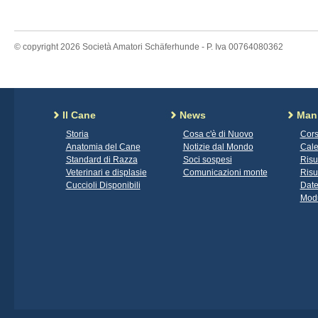
© copyright 2026 Società Amatori Schäferhunde - P. Iva 00764080362
Il Cane
News
Mani
Storia
Cosa c'è di Nuovo
Cors
Anatomia del Cane
Notizie dal Mondo
Cale
Standard di Razza
Soci sospesi
Risu
Veterinari e displasie
Comunicazioni monte
Risu
Cuccioli Disponibili
Date
Modu