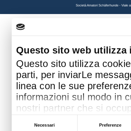
Società Amatori Schäferhunde - Viale 
Questo sito web utilizza 
Questo sito utilizza cookie
parti, per inviarLe messaggi
linea con le sue preferenz
informazioni sul modo in cui
nostri partner che si occup
pubblicità e social media 
Selezione
Necessari
Preferenze
del
con altre informazioni che