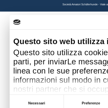
Società Amatori Schäferhunde - Viale 
Questo sito web utilizza 
Questo sito utilizza cookie
parti, per inviarLe messaggi
linea con le sue preferenz
informazioni sul modo in cui
nostri partner che si occup
pubblicità e social media 
Selezione
Necessari
Preferenze
del
con altre informazioni che