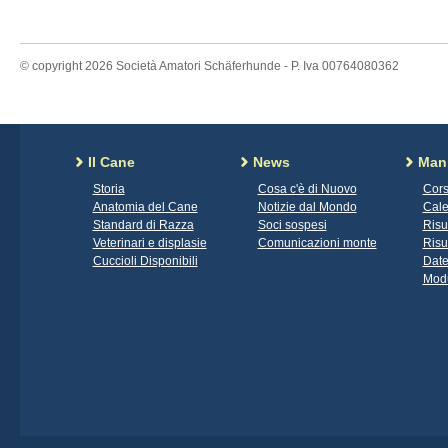
© copyright 2026 Società Amatori Schäferhunde - P. Iva 00764080362
Il Cane
News
Mani
Storia
Cosa c'è di Nuovo
Cors
Anatomia del Cane
Notizie dal Mondo
Cale
Standard di Razza
Soci sospesi
Risu
Veterinari e displasie
Comunicazioni monte
Risu
Cuccioli Disponibili
Date
Modu