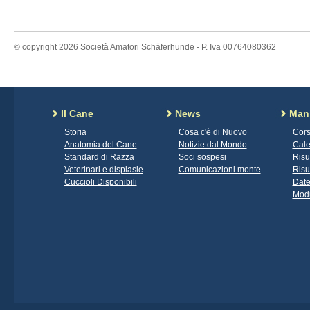
© copyright 2026 Società Amatori Schäferhunde - P. Iva 00764080362
Il Cane
News
Mani
Storia
Cosa c'è di Nuovo
Cors
Anatomia del Cane
Notizie dal Mondo
Cale
Standard di Razza
Soci sospesi
Risu
Veterinari e displasie
Comunicazioni monte
Risu
Cuccioli Disponibili
Date
Modu