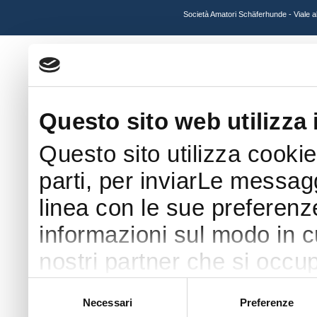
Società Amatori Schäferhunde - Viale 
Questo sito web utilizza 
Questo sito utilizza cookie
parti, per inviarLe messaggi
linea con le sue preferenz
informazioni sul modo in cui
nostri partner che si occup
pubblicità e social media 
Selezione
Necessari
Preferenze
del
con altre informazioni che