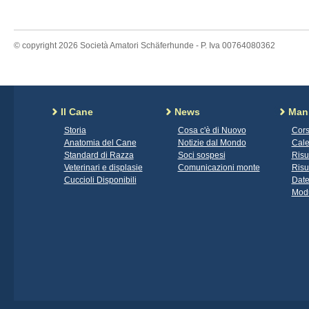
© copyright 2026 Società Amatori Schäferhunde - P. Iva 00764080362
Il Cane
News
Mani
Storia
Cosa c'è di Nuovo
Cors
Anatomia del Cane
Notizie dal Mondo
Cale
Standard di Razza
Soci sospesi
Risu
Veterinari e displasie
Comunicazioni monte
Risu
Cuccioli Disponibili
Date
Modu