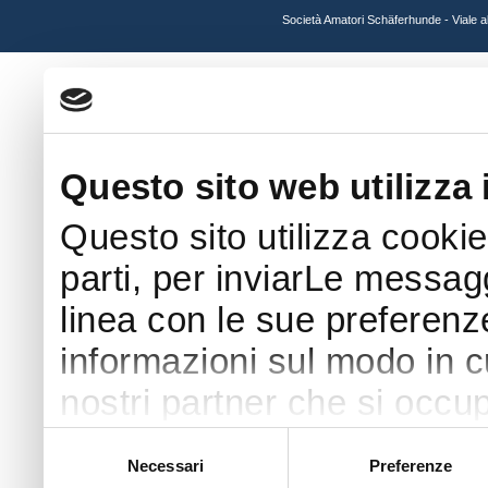
Società Amatori Schäferhunde - Viale 
Questo sito web utilizza 
Questo sito utilizza cookie
parti, per inviarLe messaggi
linea con le sue preferenz
informazioni sul modo in cui
nostri partner che si occup
pubblicità e social media 
Selezione
Necessari
Preferenze
del
con altre informazioni che