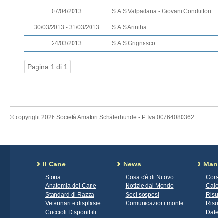
07/04/2013
S.A.S Valpadana - Giovani Conduttori
30/03/2013 - 31/03/2013
S.A.S Arintha
24/03/2013
S.A.S Grignasco
Pagina 1 di 1
© copyright 2026 Società Amatori Schäferhunde - P. Iva 00764080362
Il Cane
News
Mani
Storia
Cosa c'è di Nuovo
Cors
Anatomia del Cane
Notizie dal Mondo
Cale
Standard di Razza
Soci sospesi
Risu
Veterinari e displasie
Comunicazioni monte
Risu
Cuccioli Disponibili
Date