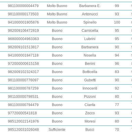
981100000004479
Molto Buono
Barbanera E.
99
981100000173503
Molto Buono
Antonucci
93
941000001805876
Molto Buono
Spinello
100
982009106472819
Buono
Carnicella
95
968000004963363
Buono
Lubrini
95
982009101513817
Buono
Barbanera
90
941000001847118
Buono
Nosella
94
972000000615158
Buono
Benini
96
982009102324317
Buono
Botticella
83
981100000776097
Buono
Gubetti
90
981100000787259
Buono
Innocenti
92
981100000798531
Buono
Pizzoni
80
981100000794479
Buono
Cianfa
77
97720000541818
Buono
Zocco
93
985120022141976
Buono
Moresi
80
985120031026048
Sufficiente
Bucci
70