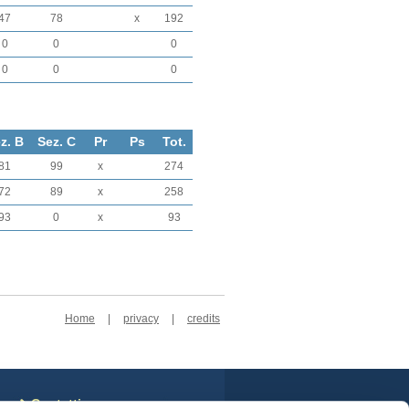
47
78
x
192
0
0
0
0
0
0
z. B
Sez. C
Pr
Ps
Tot.
81
99
x
274
72
89
x
258
93
0
x
93
Home
|
privacy
|
credits
Contatti