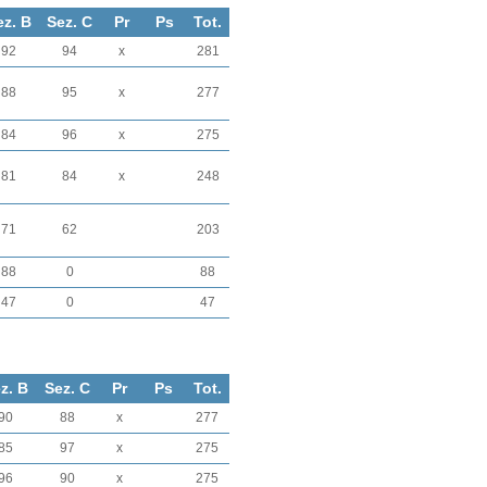
ez. B
Sez. C
Pr
Ps
Tot.
92
94
x
281
88
95
x
277
84
96
x
275
81
84
x
248
71
62
203
88
0
88
47
0
47
z. B
Sez. C
Pr
Ps
Tot.
90
88
x
277
85
97
x
275
96
90
x
275