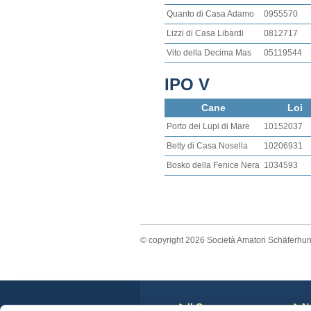
Quanto di Casa Adamo
0955570
Lizzi di Casa Libardi
0812717
Vito della Decima Mas
05119544
IPO V
Cane
Loi
Porto dei Lupi di Mare
10152037
Betty di Casa Nosella
10206931
Bosko della Fenice Nera
1034593
© copyright 2026 Società Amatori Schäferhu
Il Cane
N