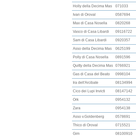
Holly della Decima Mas
071033
Ivan di Oroval
0587694
Max di Casa Nosella
0820268
Vasco di Casa Libardi
09116722
Sam di Casa Libardi
0920357
Asso della Decima Mas
0625199
Polly di Casa Nosella
0891596
Quitty della Decima Mas
0766921
Gas di Casa del Beato
0998104
Ira dell'Arcibate
08134994
Cico dei Lupi Invicti
08147142
Ork
0954132
Zara
0954138
Asso v.Goldenberg
0578691
Thico di Oroval
0715521
Gim
08100910