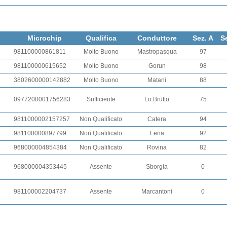
Microchip
Qualifica
Conduttore
Sez. A
S
981100000861811
Molto Buono
Mastropasqua
97
981100000615652
Molto Buono
Gorun
98
3802600000142882
Molto Buono
Matani
88
0977200001756283
Sufficiente
Lo Brutto
75
9811000002157257
Non Qualificato
Catera
94
981100000897799
Non Qualificato
Lena
92
968000004854384
Non Qualificato
Rovina
82
968000004353445
Assente
Sborgia
0
981100002204737
Assente
Marcantoni
0