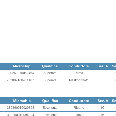
Microchip
Qualifica
Conduttore
Sez. A
Se
380260010052454
Superata
Ruma
0
982009100414167
Superata
Mastrodonato
0
Microchip
Qualifica
Conduttore
Sez. A
Se
380260010029828
Eccellente
Rigano
99
380260010094304
Eccellente
Lanza
95