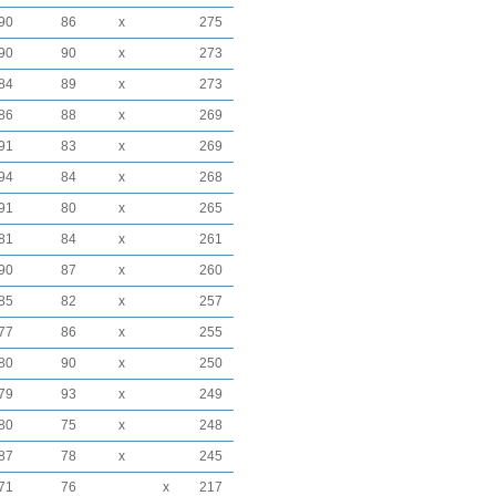
90
86
x
275
90
90
x
273
84
89
x
273
86
88
x
269
91
83
x
269
94
84
x
268
91
80
x
265
81
84
x
261
90
87
x
260
85
82
x
257
77
86
x
255
80
90
x
250
79
93
x
249
80
75
x
248
87
78
x
245
71
76
x
217