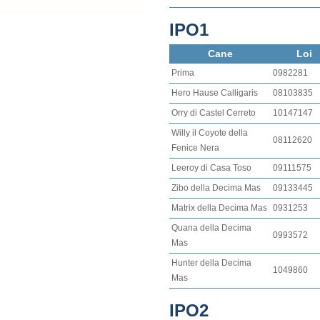
IPO1
Cane
Loi
Prima
0982281
Hero Hause Calligaris
08103835
Orry di Castel Cerreto
10147147
Willy il Coyote della
08112620
Fenice Nera
Leeroy di Casa Toso
09111575
Zibo della Decima Mas
09133445
Matrix della Decima Mas
0931253
Quana della Decima
0993572
Mas
Hunter della Decima
1049860
Mas
IPO2