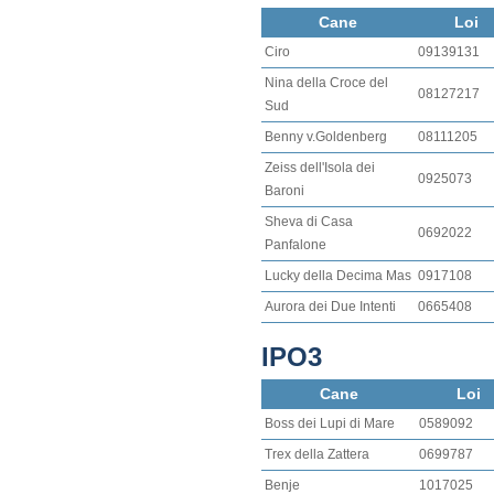
Cane
Loi
Ciro
09139131
Nina della Croce del
08127217
Sud
Benny v.Goldenberg
08111205
Zeiss dell'Isola dei
0925073
Baroni
Sheva di Casa
0692022
Panfalone
Lucky della Decima Mas
0917108
Aurora dei Due Intenti
0665408
IPO3
Cane
Loi
Boss dei Lupi di Mare
0589092
Trex della Zattera
0699787
Benje
1017025