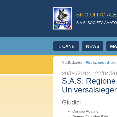
SITO UFFICIAL
S.A.S. SOCIETÀ AMA
Manifestazioni >
Risultati prove di lavo
20/04/2012 - 22/04/2
S.A.S. Regione P
Universalsieger
Giudici
Corvaia Agatino
Roman Guerrino Ezio