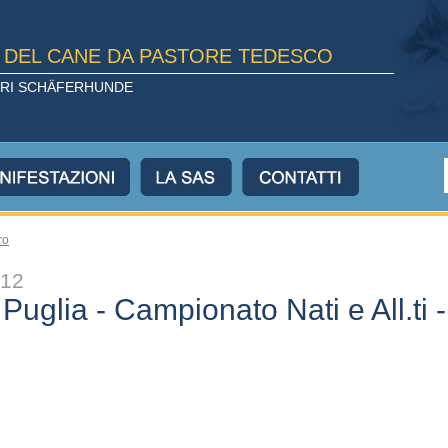
E DEL CANE DA PASTORE TEDESCO
TORI SCHÄFERHUNDE
ro
012
uglia - Campionato Nati e All.ti -