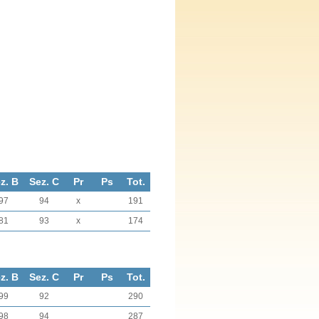
z. B
Sez. C
Pr
Ps
Tot.
97
94
x
191
81
93
x
174
z. B
Sez. C
Pr
Ps
Tot.
99
92
290
98
94
287