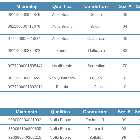
Microchip
Qualifica
Conduttore
Sez. A
S
981100000925846
Molto Buono
Solina
95
981100000712676
Molto Buono
Baglini
94
977200005025884
Molto Buono
Calabrese
95
981100000876922
Buono
Gallicchio
83
0977200001505447
Insufficiente
Sorrentino
70
981100000099459
Non Qualificato
Frullani
0
0977200001602018
Ritirato
Lo Casco
0
Microchip
Qualifica
Conduttore
Sez. A
Se
968000004031992
Molto Buono
Frattaroli R.
99
380098100860855
Molto Buono
Diamanti
93
380260040209215
Molto Buono
Bellato
89