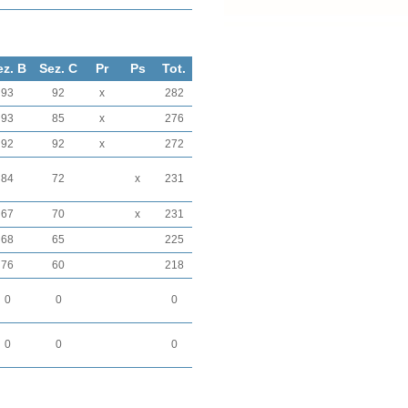
ez. B
Sez. C
Pr
Ps
Tot.
93
92
x
282
93
85
x
276
92
92
x
272
84
72
x
231
67
70
x
231
68
65
225
76
60
218
0
0
0
0
0
0