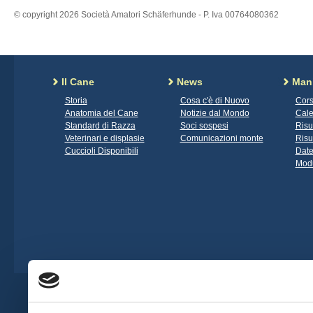
© copyright 2026 Società Amatori Schäferhunde - P. Iva 00764080362
Il Cane
News
Mani
Storia
Cosa c'è di Nuovo
Cors
Anatomia del Cane
Notizie dal Mondo
Cale
Standard di Razza
Soci sospesi
Risu
Veterinari e displasie
Comunicazioni monte
Risu
Cuccioli Disponibili
Date
Modu
Società Amatori Schäferhunde - Viale 