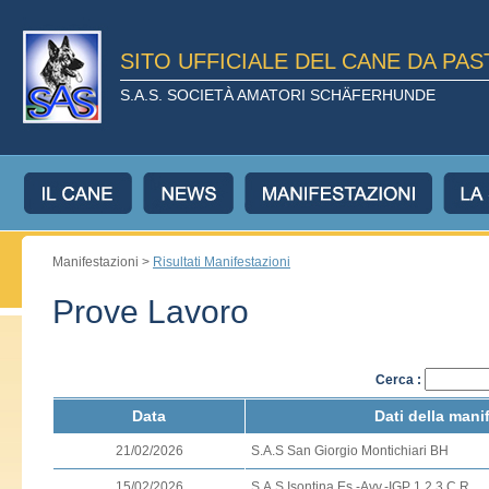
SITO UFFICIALE DEL CANE DA PA
S.A.S. SOCIETÀ AMATORI SCHÄFERHUNDE
Manifestazioni >
Risultati Manifestazioni
Prove Lavoro
Cerca :
Data
Dati della mani
21/02/2026
S.A.S San Giorgio Montichiari BH
15/02/2026
S.A.S Isontina Es.-Avv.-IGP 1.2.3 C.R.