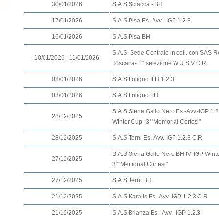
30/01/2026
S.A.S Sciacca - BH
17/01/2026
S.A.S Pisa Es.-Avv.- IGP 1.2.3
16/01/2026
S.A.S Pisa BH
S.A.S. Sede Centrale in coll. con SAS 
10/01/2026 - 11/01/2026
Toscana- 1° selezione W.U.S.V C.R.
03/01/2026
S.A.S Foligno IFH 1.2.3
03/01/2026
S.A.S Foligno BH
S.A.S Siena Gallo Nero Es.-Avv.-IGP 1.2
28/12/2025
Winter Cup- 3°"Memorial Cortesi"
28/12/2025
S.A.S Terni Es.-Avv.-IGP 1.2.3 C.R.
S.A.S Siena Gallo Nero BH IV°IGP Wint
27/12/2025
3°"Memorial Cortesi"
27/12/2025
S.A.S Terni BH
21/12/2025
S.A.S Karalis Es.-Avv.-IGP 1.2.3 C.R
21/12/2025
S.A.S Brianza Es.- Avv.- IGP 1.2.3