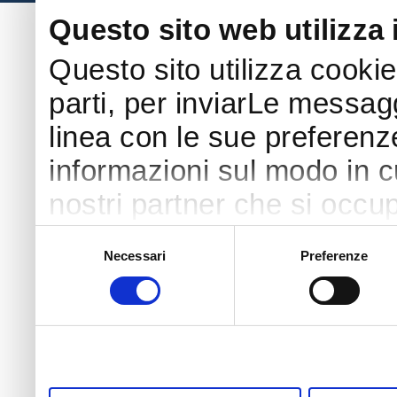
Questo sito web utilizza 
Questo sito utilizza cookie
parti, per inviarLe messaggi
linea con le sue preferenz
informazioni sul modo in cui
nostri partner che si occup
pubblicità e social media 
Selezione
Necessari
Preferenze
del
con altre informazioni che
consenso
raccolto dal tuo utilizzo s
di più o negare il consenso
clicchi qui
. Il consenso 