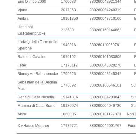
Eris Olimpo 2000
1760083
380260042921344
Vjana
2017363
380260004240319
Ambra
19101350
380260043710160
Hannibal
213680
380260160144663
v.d.Rabenbrucke
Ludwig della Torre dello
1948816
380260110069761
Sperone
Raid del Calatino
1919192
380260101083806
Febe
17173112
380260043020270
Blondy v.d.Rabenbrucke
1799626
380260043145342
Sebastian della Decima
1776692
380260100546101
Suf
Mas
Dana di Casa Nosella
19141316
380260004203843
Suf
Fiamma di Casa Brandi
19180974
380260004049720
Suf
Akira
1860005
380260101127873
Non Q
X v.Hause Meraner
17172721
380260042901767
Fuori