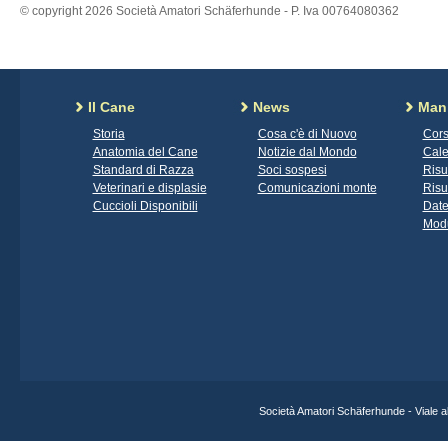
© copyright 2026 Società Amatori Schäferhunde - P. Iva 00764080362
Il Cane
News
Mani
Storia
Cosa c'è di Nuovo
Cors
Anatomia del Cane
Notizie dal Mondo
Cale
Standard di Razza
Soci sospesi
Risu
Veterinari e displasie
Comunicazioni monte
Risu
Cuccioli Disponibili
Date
Modu
Società Amatori Schäferhunde - Viale 