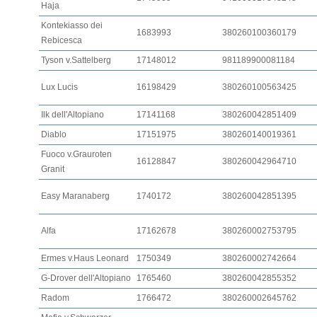
Haja
Kontekiasso dei
1683993
380260100360179
Rebicesca
Tyson v.Sattelberg
17148012
981189900081184
Lux Lucis
16198429
380260100563425
Ilk dell'Altopiano
17141168
380260042851409
Diablo
17151975
380260140019361
Fuoco v.Grauroten
16128847
380260042964710
Granit
Easy Maranaberg
1740172
380260042851395
Alfa
17162678
380260002753795
Ermes v.Haus Leonard
1750349
380260002742664
G-Drover dell'Altopiano
1765460
380260042855352
Radom
1766472
380260002645762