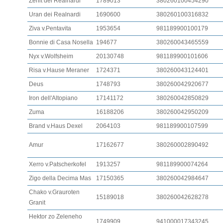
Zenit dei Realnardi
1789013
380260100454290
Uran dei Realnardi
1690600
380260100316832
Ziva v.Pentavita
1953654
981189900100179
Bonnie di Casa Nosella
194677
380260043465559
Nyx v.Wolfsheim
20130748
981189900101606
Risa v.Hause Meraner
1724371
380260043124401
Deus
1748793
380260042920677
Iron dell'Altopiano
17141172
380260042850829
Zuma
16188206
380260042950209
Brand v.Haus Dexel
2064103
981189900107599
Amur
17162677
380260002890492
Xerro v.Patscherkofel
1913257
981189900074264
Zigo della Decima Mas
17150365
380260042984647
Chako v.Grauroten
15189018
380260042628278
Granit
Hektor zo Zeleneho
1749909
941000017343245