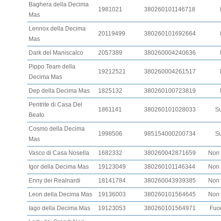
Baghera della Decima
1981021
380260101146718
Mas
Lennox della Decima
20119499
380260101692664
Mas
Dark del Maniscalco
2057389
380260004240636
Pippo Team della
19212521
380260004261517
Decima Mas
Dep della Decima Mas
1825132
380260100723819
Pentrite di Casa Del
1861141
380260101028033
Su
Beato
Cosmo della Decima
1998506
985154000200734
Su
Mas
Vasco di Casa Nosella
1682332
380260042871659
Non 
Igor della Decima Mas
19123049
380260101146344
Non 
Enny dei Realnardi
18141784
380260043939385
Non 
Leon della Decima Mas
19136003
380260101564645
Non 
Iago della Decima Mas
19123053
380260101564971
Fuor