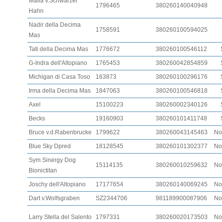
Mafia v.Schwarzer
1796465
380260140040948
Hahn
Nadir della Decima
1758591
380260100594025
Mas
Tati della Decima Mas
1776672
380260100546112
G-Indra dell'Altopiano
1765453
380260042854859
Michigan di Casa Toso
163873
380260100296176
Irma della Decima Mas
1847063
380260100546818
Axel
15100223
380260002340126
Becks
19160903
380260101411748
Bruce v.d.Rabenbrucke
1799622
380260043145463
No
Blue Sky Dpred
18128545
380260101302377
No
Sym Sinergy Dog
15114135
380260010259632
No
Bionictitan
Joschy dell'Altopiano
17177654
380260140069245
No
Dart v.Wolfsgraben
SZ2344706
981189900087906
No
Larry Stella del Salento
1797331
380260020173503
No