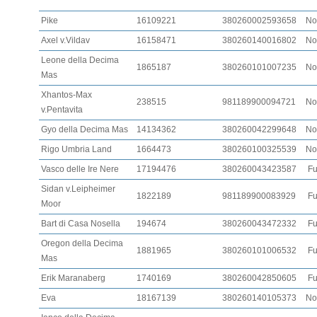
Pike
16109221
380260002593658
No
Axel v.Vildav
16158471
380260140016802
No
Leone della Decima
1865187
380260101007235
No
Mas
Xhantos-Max
238515
981189900094721
No
v.Pentavita
Gyo della Decima Mas
14134362
380260042299648
No
Rigo Umbria Land
1664473
380260100325539
No
Vasco delle Ire Nere
17194476
380260043423587
Fu
Sidan v.Leipheimer
1822189
981189900083929
Fu
Moor
Bart di Casa Nosella
194674
380260043472332
Fu
Oregon della Decima
1881965
380260101006532
Fu
Mas
Erik Maranaberg
1740169
380260042850605
Fu
Eva
18167139
380260140105373
No