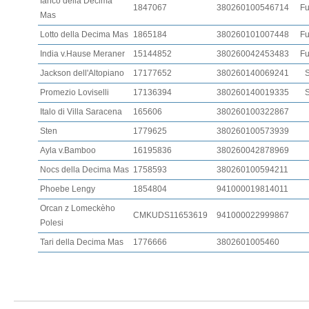
Ianco della Decima
1847067
380260100546714
Fu
Mas
Lotto della Decima Mas
1865184
380260101007448
Fu
India v.Hause Meraner
15144852
380260042453483
Fu
Jackson dell'Altopiano
17177652
380260140069241
S
Promezio Loviselli
17136394
380260140019335
S
Italo di Villa Saracena
165606
380260100322867
Sten
1779625
380260100573939
Ayla v.Bamboo
16195836
380260042878969
Nocs della Decima Mas
1758593
380260100594211
Phoebe Lengy
1854804
941000019814011
Orcan z Lomeckèho
CMKUDS11653619
941000022999867
Polesi
Tari della Decima Mas
1776666
3802601005460