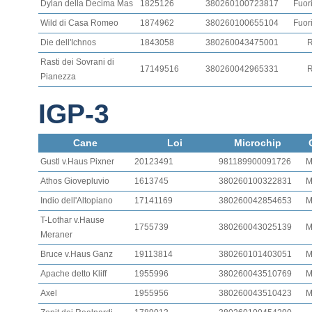
Dylan della Decima Mas
1825126
380260100723817
Fuori
Wild di Casa Romeo
1874962
380260100655104
Fuori
Die dell'Ichnos
1843058
380260043475001
R
Rasti dei Sovrani di
17149516
380260042965331
R
Pianezza
IGP-3
Cane
Loi
Microchip
Gustl v.Haus Pixner
20123491
981189900091726
M
Athos Giovepluvio
1613745
380260100322831
M
Indio dell'Altopiano
17141169
380260042854653
M
T-Lothar v.Hause
1755739
380260043025139
M
Meraner
Bruce v.Haus Ganz
19113814
380260101403051
M
Apache detto Kliff
1955996
380260043510769
M
Axel
1955956
380260043510423
M