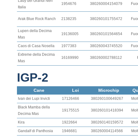
Lady dei Grandi Neri
1954676
380260004154079
Fuor
Italia
Arak Blue Rock Ranch
2138235
380260101755472
Fuor
Lupen della Decima
19136005
380260101564654
Fuor
Mas
Caos di Casa Nosella
1977383
380260043745520
Fuor
Extreme della Decima
16169990
380260002788112
Mas
IGP-2
Cane
Loi
Microchip
Qu
Ivan dei Lupi Invicti
17126466
380260100649267
Mol
Black Mamba della
19175515
380260101418394
Mol
Decima Mas
Kira
1922664
380260140159572
Mol
Gandalf di Panthosia
1946681
380260004114566
Mol