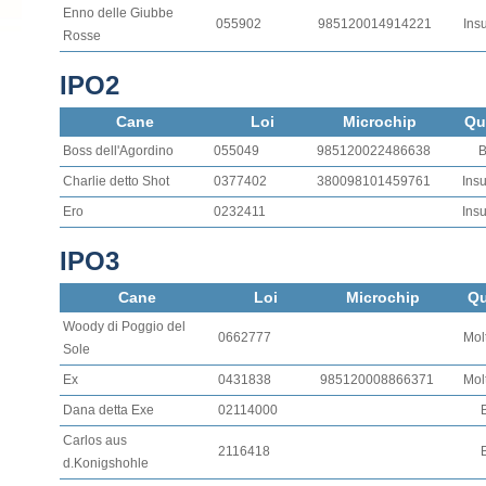
Enno delle Giubbe
055902
985120014914221
Insu
Rosse
IPO2
Cane
Loi
Microchip
Qu
Boss dell'Agordino
055049
985120022486638
B
Charlie detto Shot
0377402
380098101459761
Insu
Ero
0232411
Insu
IPO3
Cane
Loi
Microchip
Qu
Woody di Poggio del
0662777
Mol
Sole
Ex
0431838
985120008866371
Mol
Dana detta Exe
02114000
Carlos aus
2116418
d.Konigshohle