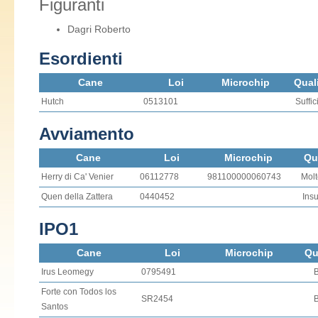
Figuranti
Dagri Roberto
Esordienti
Cane
Loi
Microchip
Quali
Hutch
0513101
Suffic
Avviamento
Cane
Loi
Microchip
Qu
Herry di Ca' Venier
06112778
981100000060743
Mol
Quen della Zattera
0440452
Insu
IPO1
Cane
Loi
Microchip
Qu
Irus Leomegy
0795491
Forte con Todos los
SR2454
Santos