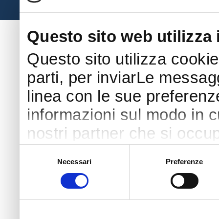
Società Amatori Schäferhunde - Viale 
Questo sito web utilizza 
Questo sito utilizza cookie
parti, per inviarLe messaggi
linea con le sue preferenz
informazioni sul modo in cui
nostri partner che si occup
pubblicità e social media 
Selezione
Necessari
Preferenze
del
con altre informazioni che
consenso
raccolto dal tuo utilizzo s
di più o negare il consenso