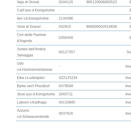
Vaja di Oroval
0244120
985120006883523
Calif aus d.Konigshohle
-
Iwo v.d.Konigshohle
2134396
Vinie di Dranel
032815
968000002614838
Cen delle Fiamme
0356456
d'Argento
Jumbo dell'Ambra
00127357
Su
Selvaggia
Udo
-
Ins
v.d.Holzheirnerstrasse
Eika v.Ludwigstor
SZ2125234
Ins
Byrke van't Priorijhof
0479508
Ins
Jessi aus d.Konigshohe
2043711
Ins
Lakoon v.Karthago
04133895
Ins
Azzurro
0037916
Ins
v.d.Schwarzenbreite