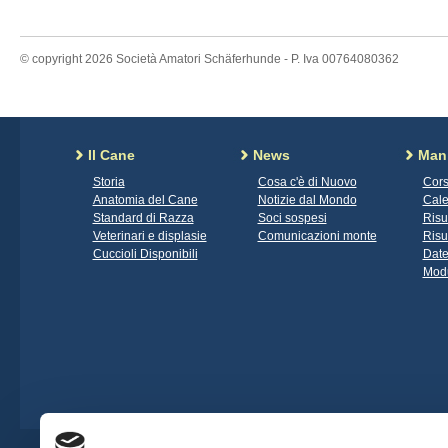
© copyright 2026 Società Amatori Schäferhunde - P. Iva 00764080362
Il Cane
News
Mani
Storia
Cosa c'è di Nuovo
Cors
Anatomia del Cane
Notizie dal Mondo
Cale
Standard di Razza
Soci sospesi
Risu
Veterinari e displasie
Comunicazioni monte
Risu
Cuccioli Disponibili
Date
Modu