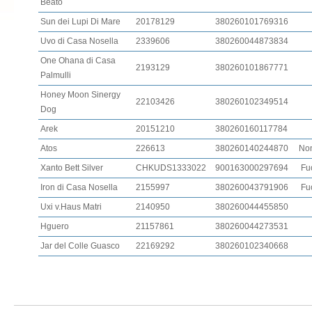
Beato
Sun dei Lupi Di Mare
20178129
380260101769316
Uvo di Casa Nosella
2339606
380260044873834
One Ohana di Casa
2193129
380260101867771
Palmulli
Honey Moon Sinergy
22103426
380260102349514
Dog
Arek
20151210
380260160117784
Atos
226613
380260140244870
Non
Xanto Bett Silver
CHKUDS1333022
900163000297694
Fuo
Iron di Casa Nosella
2155997
380260043791906
Fuo
Uxi v.Haus Matri
2140950
380260044455850
Hguero
21157861
380260044273531
Jar del Colle Guasco
22169292
380260102340668