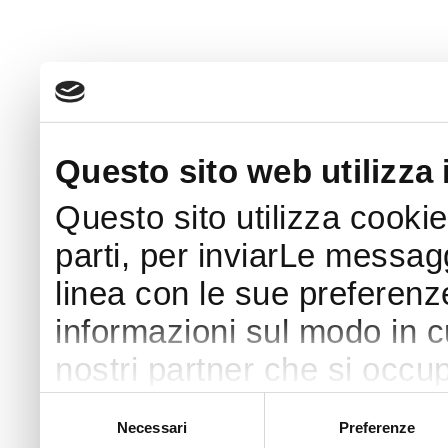
Questo sito web utilizza 
Questo sito utilizza cookie
parti, per inviarLe messaggi
linea con le sue preferenz
informazioni sul modo in cui
nostri partner che si occup
pubblicità e social media 
Selezione
Necessari
Preferenze
del
con altre informazioni che