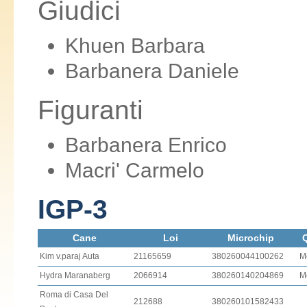
Giudici
Khuen Barbara
Barbanera Daniele
Figuranti
Barbanera Enrico
Macri' Carmelo
IGP-3
Cane
Loi
Microchip
Q
Kim v.paraj Auta
21165659
380260044100262
M
Hydra Maranaberg
2066914
380260140204869
M
Roma di Casa Del
212688
380260101582433