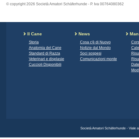
© copyright 2026 Società Amatori Schäferhunde - P. Iva 00764080362
Il Cane
News
Mani
Storia
Cosa c'è di Nuovo
Cors
Anatomia del Cane
Notizie dal Mondo
Cale
Standard di Razza
Soci sospesi
Risu
Veterinari e displasie
Comunicazioni monte
Risu
Cuccioli Disponibili
Date
Modu
Società Amatori Schäferhunde - Viale 