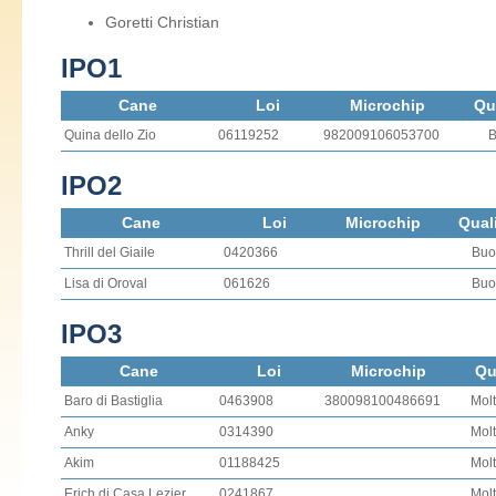
Goretti Christian
IPO1
Cane
Loi
Microchip
Qu
Quina dello Zio
06119252
982009106053700
B
IPO2
Cane
Loi
Microchip
Quali
Thrill del Giaile
0420366
Buo
Lisa di Oroval
061626
Buo
IPO3
Cane
Loi
Microchip
Qu
Baro di Bastiglia
0463908
380098100486691
Mol
Anky
0314390
Mol
Akim
01188425
Mol
Erich di Casa Lezier
0241867
Mol