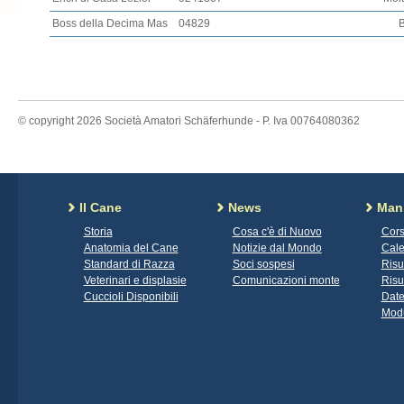
Boss della Decima Mas
04829
© copyright 2026 Società Amatori Schäferhunde - P. Iva 00764080362
Il Cane
News
Mani
Storia
Cosa c'è di Nuovo
Cors
Anatomia del Cane
Notizie dal Mondo
Cale
Standard di Razza
Soci sospesi
Risu
Veterinari e displasie
Comunicazioni monte
Risu
Cuccioli Disponibili
Date
Modu