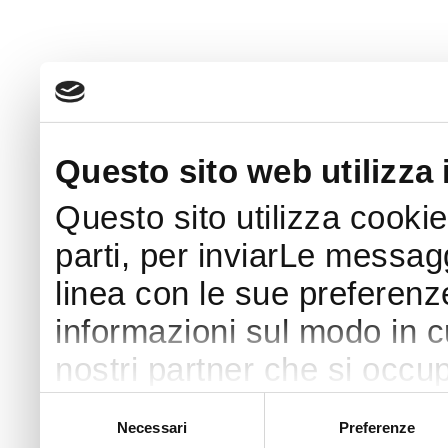
Questo sito web utilizza 
Questo sito utilizza cookie
parti, per inviarLe messaggi
linea con le sue preferenz
informazioni sul modo in cui
nostri partner che si occup
pubblicità e social media 
Selezione
Necessari
Preferenze
del
con altre informazioni che