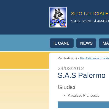
SITO UFFICIAL
S.A.S. SOCIETÀ AMA
Manifestazioni >
Risultati prove di resi
24/03/2012
S.A.S Palermo
Giudici
Macaluso Francesco