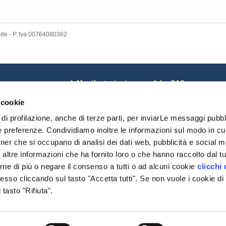
nde - P. Iva 00764080362
ews
Manifestazioni
La SAS
osa c'è di Nuovo
Corsi
Coordinate bancarie
 cookie
otizie dal Mondo
Calendario
Pagamenti on line
oci sospesi
Risultati Campionati
Riviste SAS
di profilazione, anche di terze parti, per inviarLe messaggi pubbli
omunicazioni monte
Risultati Manifestazioni
Chi Siamo
e preferenze. Condividiamo inoltre le informazioni sul modo in cui 
Date importanti
Statuto SAS
tner che si occupano di analisi dei dati web, pubblicità e social me
Modulistica
Cariche Sociali
delibere
ltre informazioni che ha fornito loro o che hanno raccolto dal tuo
Regolamenti
rne di più o negare il consenso a tutti o ad alcuni cookie
clicchi 
Organismi
so cliccando sul tasto "Accetta tutti". Se non vuole i cookie di 
Modulistica
Settore Giovani
tasto "Rifiuta".
Pratiche DNA/Displasi