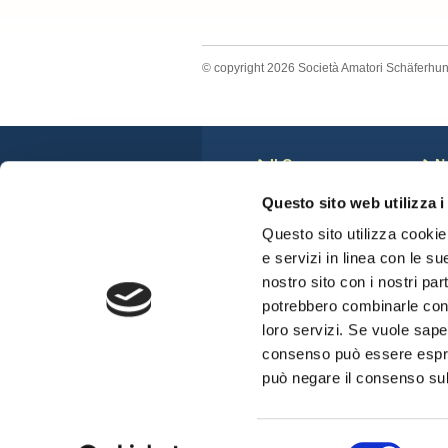
© copyright 2026 Società Amatori Schäferhu
Il Cane
N
Storia
C
Questo sito web utilizza i
Anatomia del Cane
N
Standard di Razza
S
Questo sito utilizza cookie 
Veterinari e displasie
C
e servizi in linea con le su
Cuccioli Disponibili
nostro sito con i nostri par
potrebbero combinarle con a
loro servizi. Se vuole sape
consenso può essere espres
può negare il consenso sul 
Selezione