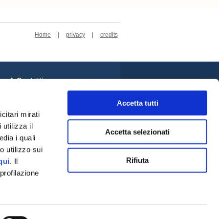
Home
|
privacy
|
credits
Contatti
Sede Centrale
Cookie Policy
Accetta tutti
Privacy Policy
citari mirati
Rivedi le tue scelte sui
utilizza il
cookie
Accetta selezionati
Credits
dia i quali
Social
 utilizzo sui
Rifiuta
qui
. Il
profilazione
a