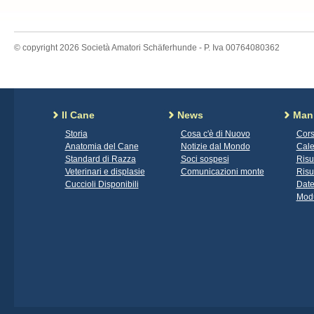
© copyright 2026 Società Amatori Schäferhunde - P. Iva 00764080362
Il Cane
News
Mani
Storia
Cosa c'è di Nuovo
Cors
Anatomia del Cane
Notizie dal Mondo
Cale
Standard di Razza
Soci sospesi
Risu
Veterinari e displasie
Comunicazioni monte
Risu
Cuccioli Disponibili
Date
Modu