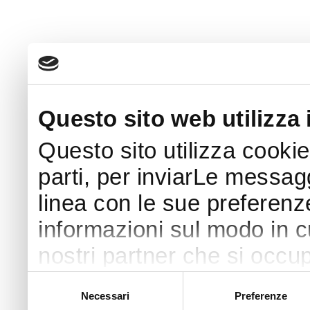
Questo sito web utilizza 
Questo sito utilizza cookie
parti, per inviarLe messaggi
linea con le sue preferenz
informazioni sul modo in cui
nostri partner che si occup
pubblicità e social media 
Selezione
Necessari
Preferenze
del
con altre informazioni che