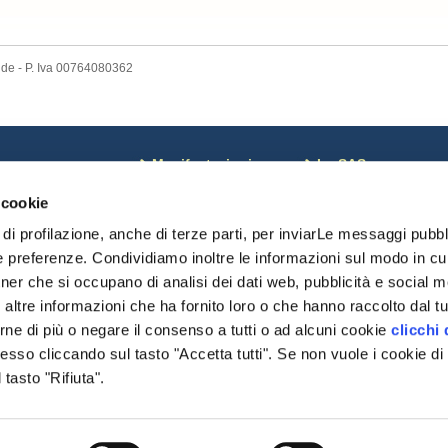
nde - P. Iva 00764080362
ews
Manifestazioni
La SAS
osa c'è di Nuovo
Corsi
Coordinate bancarie
 cookie
otizie dal Mondo
Calendario
Pagamenti on line
oci sospesi
Risultati Campionati
Riviste SAS
di profilazione, anche di terze parti, per inviarLe messaggi pubbli
omunicazioni monte
Risultati Manifestazioni
Chi Siamo
e preferenze. Condividiamo inoltre le informazioni sul modo in cui 
Date importanti
Statuto SAS
tner che si occupano di analisi dei dati web, pubblicità e social me
Modulistica
Cariche Sociali
delibere
ltre informazioni che ha fornito loro o che hanno raccolto dal tuo
Regolamenti
rne di più o negare il consenso a tutti o ad alcuni cookie
clicchi 
Organismi
so cliccando sul tasto "Accetta tutti". Se non vuole i cookie di 
Modulistica
Settore Giovani
tasto "Rifiuta".
Pratiche DNA/Displasi