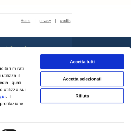
Home
|
privacy
|
credits
Contatti
Sede Centrale
Cookie Policy
Accetta tutti
Privacy Policy
citari mirati
Rivedi le tue scelte sui
utilizza il
cookie
Accetta selezionati
Credits
dia i quali
Social
 utilizzo sui
Rifiuta
qui
. Il
profilazione
a