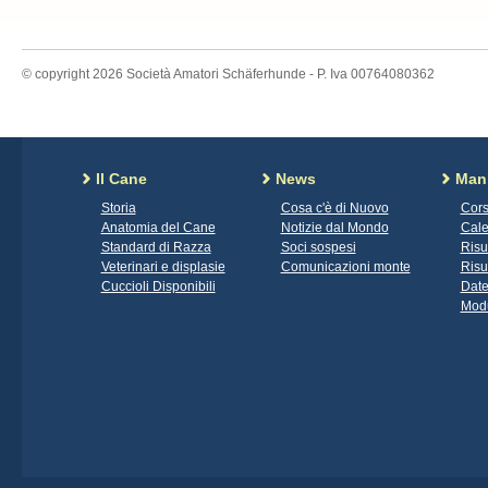
© copyright 2026 Società Amatori Schäferhunde - P. Iva 00764080362
Il Cane
News
Mani
Storia
Cosa c'è di Nuovo
Cors
Anatomia del Cane
Notizie dal Mondo
Cale
Standard di Razza
Soci sospesi
Risu
Veterinari e displasie
Comunicazioni monte
Risu
Cuccioli Disponibili
Date
Modu