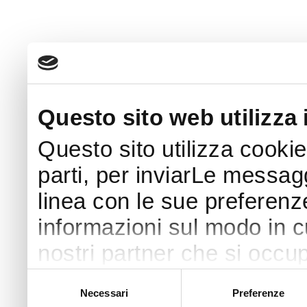
Questo sito web utilizza 
Questo sito utilizza cookie
parti, per inviarLe messaggi
linea con le sue preferenz
informazioni sul modo in cui
nostri partner che si occup
pubblicità e social media 
Selezione
Necessari
Preferenze
del
con altre informazioni che