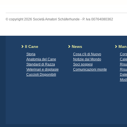
© copyright 2026 Società Amatori Schäferhunde - P. Iva 00764080362
Il Cane
News
Mani
Storia
Cosa c'è di Nuovo
Cors
Anatomia del Cane
Notizie dal Mondo
Cale
Standard di Razza
Soci sospesi
Risu
Veterinari e displasie
Comunicazioni monte
Risu
Cuccioli Disponibili
Date
Modu