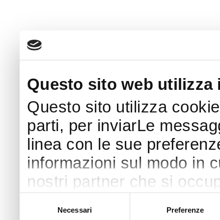
Questo sito web utilizza 
Questo sito utilizza cookie
parti, per inviarLe messaggi
linea con le sue preferenz
informazioni sul modo in cui
nostri partner che si occup
pubblicità e social media 
Selezione
Necessari
Preferenze
del
con altre informazioni che