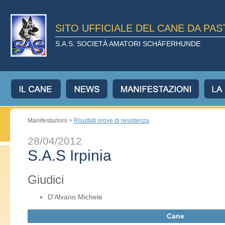
SITO UFFICIALE DEL CANE DA PA
S.A.S. SOCIETÀ AMATORI SCHÄFERHUNDE
Manifestazioni >
Risultati prove di resistenza
28/04/2012
S.A.S Irpinia
Giudici
D'Alvano Michele
Cane