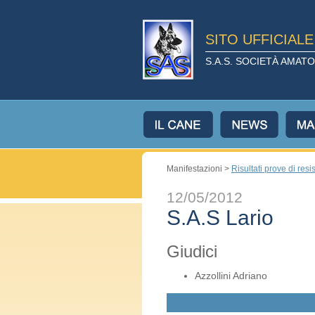
SITO UFFICIAL
S.A.S. SOCIETÀ AMA
Manifestazioni >
Risultati prove di resi
12/05/2012
S.A.S Lario
Giudici
Azzollini Adriano