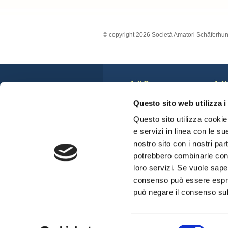
© copyright 2026 Società Amatori Schäferhu
Il Cane
N
Storia
C
Questo sito web utilizza i
Anatomia del Cane
N
Standard di Razza
S
Questo sito utilizza cookie 
Veterinari e displasie
C
e servizi in linea con le su
Cuccioli Disponibili
nostro sito con i nostri par
potrebbero combinarle con a
loro servizi. Se vuole sape
consenso può essere espres
può negare il consenso sul 
Selezione