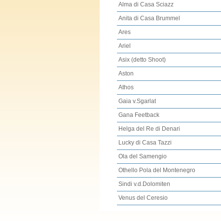
Alma di Casa Sciazz
Anita di Casa Brummel
Ares
Ariel
Asix (detto Shoot)
Aston
Athos
Gaia v.Sgarlat
Gana Feetback
Helga del Re di Denari
Lucky di Casa Tazzi
Ola del Samengio
Othello Pola del Montenegro
Sindi v.d.Dolomiten
Venus del Ceresio