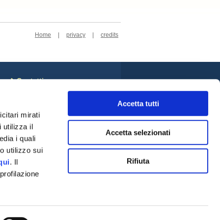
Home
|
privacy
|
credits
Contatti
Sede Centrale
Cookie Policy
Accetta tutti
Privacy Policy
citari mirati
Rivedi le tue scelte sui
utilizza il
cookie
Accetta selezionati
Credits
dia i quali
Social
 utilizzo sui
Rifiuta
qui
. Il
profilazione
a