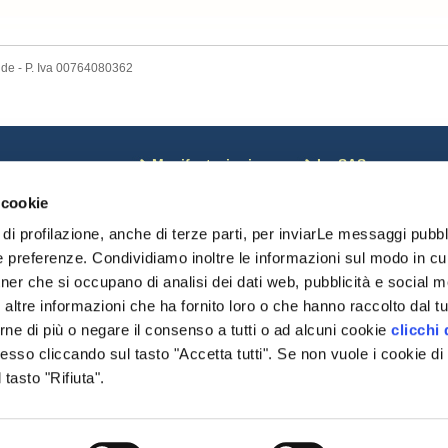
nde - P. Iva 00764080362
ews
Manifestazioni
La SAS
osa c'è di Nuovo
Corsi
Coordinate bancarie
 cookie
otizie dal Mondo
Calendario
Pagamenti on line
oci sospesi
Risultati Campionati
Riviste SAS
di profilazione, anche di terze parti, per inviarLe messaggi pubbli
omunicazioni monte
Risultati Manifestazioni
Chi Siamo
e preferenze. Condividiamo inoltre le informazioni sul modo in cui 
Date importanti
Statuto SAS
tner che si occupano di analisi dei dati web, pubblicità e social me
Modulistica
Cariche Sociali
delibere
ltre informazioni che ha fornito loro o che hanno raccolto dal tuo
Regolamenti
rne di più o negare il consenso a tutti o ad alcuni cookie
clicchi 
Organismi
so cliccando sul tasto "Accetta tutti". Se non vuole i cookie di 
Modulistica
Settore Giovani
tasto "Rifiuta".
Pratiche DNA/Displasi