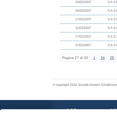
24/03/2007
S.A.S
24/03/2007
S.A.S
17/03/2007
S.A.S
11/03/2007
S.A.S 
17/02/2007
S.A.S 
11/02/2007
S.A.S
Pagina 27 di 30
1
24
25
© copyright 2026 Società Amatori Schäferhu
Il Cane
N