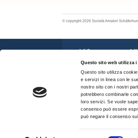
© copyright 2026 Società Amatori Schäferhu
Il Cane
N
Storia
C
Questo sito web utilizza i
Anatomia del Cane
N
Standard di Razza
S
Questo sito utilizza cookie 
Veterinari e displasie
C
e servizi in linea con le su
Cuccioli Disponibili
nostro sito con i nostri par
potrebbero combinarle con a
loro servizi. Se vuole sape
consenso può essere espres
può negare il consenso sul 
Selezione