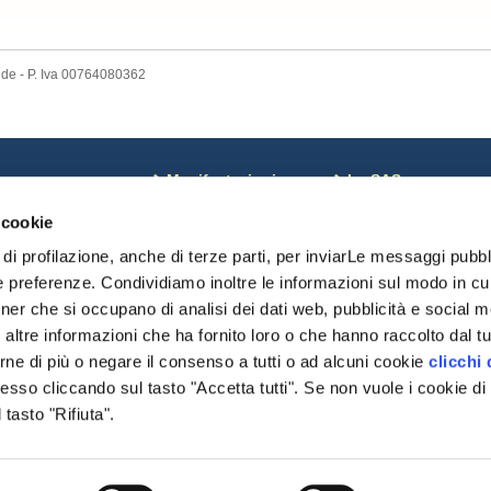
nde - P. Iva 00764080362
ews
Manifestazioni
La SAS
osa c'è di Nuovo
Corsi
Coordinate bancarie
 cookie
otizie dal Mondo
Calendario
Pagamenti on line
oci sospesi
Risultati Campionati
Riviste SAS
di profilazione, anche di terze parti, per inviarLe messaggi pubbli
omunicazioni monte
Risultati Manifestazioni
Chi Siamo
e preferenze. Condividiamo inoltre le informazioni sul modo in cui 
Date importanti
Statuto SAS
tner che si occupano di analisi dei dati web, pubblicità e social me
Modulistica
Cariche Sociali
delibere
ltre informazioni che ha fornito loro o che hanno raccolto dal tuo
Regolamenti
rne di più o negare il consenso a tutti o ad alcuni cookie
clicchi 
Organismi
so cliccando sul tasto "Accetta tutti". Se non vuole i cookie di 
Modulistica
Settore Giovani
tasto "Rifiuta".
Pratiche DNA/Displasi