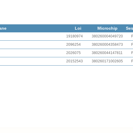
ane
Loi
Microchip
Se
19180974
380260004049720
2096254
380260004358473
2026075
380260044147811
20152543
380260171002605