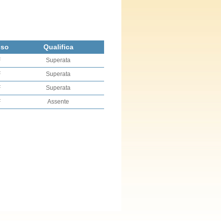
sso
Qualifica
F
Superata
F
Superata
F
Superata
F
Assente