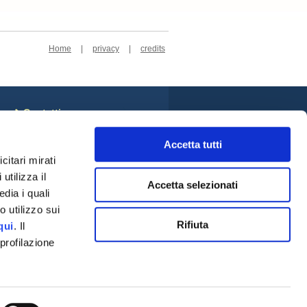
Home
|
privacy
|
credits
Contatti
Sede Centrale
Cookie Policy
Accetta tutti
Privacy Policy
citari mirati
Rivedi le tue scelte sui
utilizza il
cookie
Accetta selezionati
Credits
dia i quali
Social
 utilizzo sui
Rifiuta
qui
. Il
profilazione
a