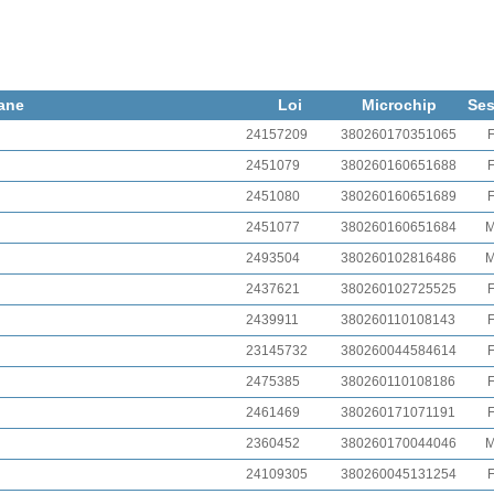
ane
Loi
Microchip
Se
24157209
380260170351065
2451079
380260160651688
2451080
380260160651689
2451077
380260160651684
2493504
380260102816486
2437621
380260102725525
2439911
380260110108143
23145732
380260044584614
2475385
380260110108186
2461469
380260171071191
2360452
380260170044046
24109305
380260045131254