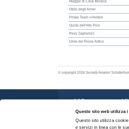
Maggie di Casa Muraca
Oblio degli Achei
Priska Team v.Helden
Quota dell'Alto Pino
Resy Zagheria's
Ulme del Rione Antico
© copyright 2026 Società Amatori Schäferhu
Il Cane
N
Storia
C
Questo sito web utilizza i
Anatomia del Cane
N
Standard di Razza
S
Questo sito utilizza cookie 
Veterinari e displasie
C
e servizi in linea con le su
Cuccioli Disponibili