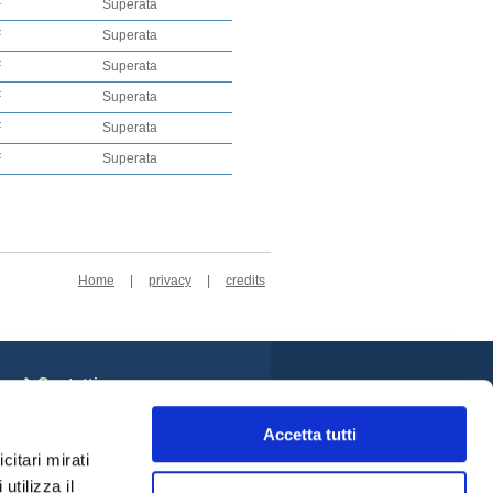
F
Superata
F
Superata
F
Superata
F
Superata
F
Superata
F
Superata
Home
|
privacy
|
credits
Contatti
Sede Centrale
Cookie Policy
Accetta tutti
Privacy Policy
citari mirati
Rivedi le tue scelte sui
utilizza il
cookie