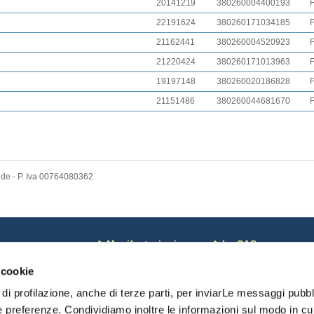
20141219
380260004400193
22191624
380260171034185
21162441
380260004520923
21220424
380260171013963
19197148
380260020186828
21151486
380260044681670
nde - P. Iva 00764080362
ews
Manifestazioni
La SAS
osa c'è di Nuovo
Corsi
Coordinate bancarie
 cookie
otizie dal Mondo
Calendario
Pagamenti on line
oci sospesi
Risultati Campionati
Riviste SAS
di profilazione, anche di terze parti, per inviarLe messaggi pubbli
omunicazioni monte
Risultati Manifestazioni
Chi Siamo
e preferenze. Condividiamo inoltre le informazioni sul modo in cui 
Date importanti
Statuto SAS