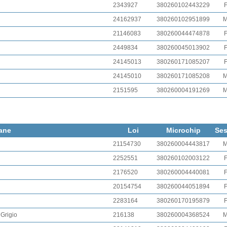
2343927
380260102443229
24162937
380260102951899
21146083
380260044474878
2449834
380260045013902
24145013
380260171085207
24145010
380260171085208
2151595
380260004191269
ane
Loi
Microchip
Se
21154730
380260004443817
2252551
380260102003122
2176520
380260004440081
20154754
380260044051894
2283164
380260170195879
Grigio
216138
380260004368524