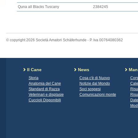
Quna all Blacks Tuscany
2384245
© copyright 2026 Società Amatori Schäferhunde - P. Iva 00764080362
Il Cane
News
Mani
Storia
Cosa c'è di Nuovo
Cors
Anatomia del Cane
Notizie dal Mondo
Cale
Standard di Razza
Soci sospesi
Risu
Veterinari e displasie
Comunicazioni monte
Risu
Cuccioli Disponibili
Date
Modu