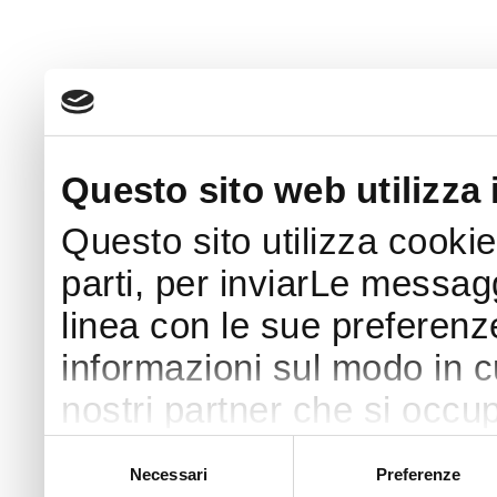
Questo sito web utilizza 
Questo sito utilizza cookie
parti, per inviarLe messaggi
linea con le sue preferenz
informazioni sul modo in cui
nostri partner che si occup
pubblicità e social media 
Selezione
Necessari
Preferenze
del
con altre informazioni che