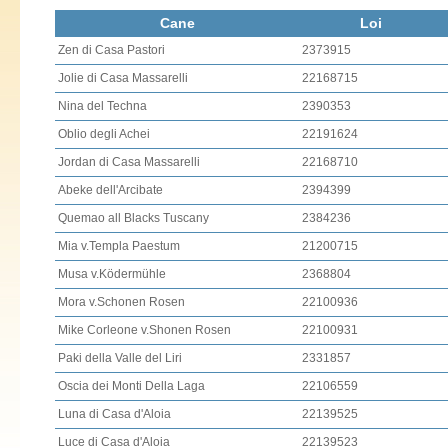
Cane
Loi
Zen di Casa Pastori
2373915
Jolie di Casa Massarelli
22168715
Nina del Techna
2390353
Oblio degli Achei
22191624
Jordan di Casa Massarelli
22168710
Abeke dell'Arcibate
2394399
Quemao all Blacks Tuscany
2384236
Mia v.Templa Paestum
21200715
Musa v.Ködermühle
2368804
Mora v.Schonen Rosen
22100936
Mike Corleone v.Shonen Rosen
22100931
Paki della Valle del Liri
2331857
Oscia dei Monti Della Laga
22106559
Luna di Casa d'Aloia
22139525
Luce di Casa d'Aloia
22139523