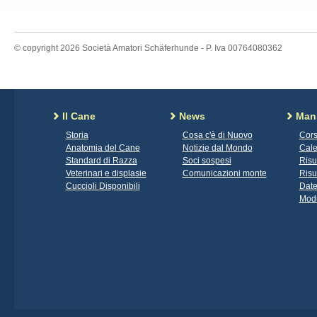
© copyright 2026 Società Amatori Schäferhunde - P. Iva 00764080362
Il Cane
News
Mani
Storia
Cosa c'è di Nuovo
Cors
Anatomia del Cane
Notizie dal Mondo
Cale
Standard di Razza
Soci sospesi
Risu
Veterinari e displasie
Comunicazioni monte
Risu
Cuccioli Disponibili
Date
Modu