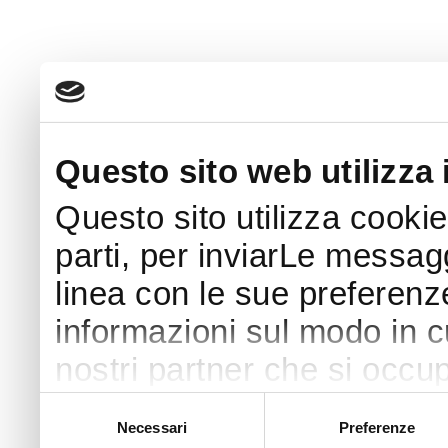
Questo sito web utilizza 
Questo sito utilizza cookie
parti, per inviarLe messaggi
linea con le sue preferenz
informazioni sul modo in cui
nostri partner che si occup
pubblicità e social media 
Selezione
Necessari
Preferenze
del
con altre informazioni che