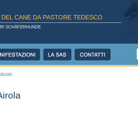
E DEL CANE DA PASTORE TEDESCO
TORI SCHÄFERHUNDE
atteriale
Airola