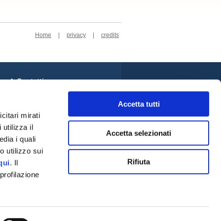
Home
|
privacy
|
credits
Contatti
Sede Centrale
Cookie Policy
Accetta tutti
Privacy Policy
citari mirati
Rivedi le tue scelte sui
utilizza il
cookie
Accetta selezionati
Credits
dia i quali
Social
 utilizzo sui
Rifiuta
qui
. Il
profilazione
a