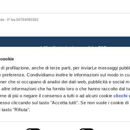
nde - P. Iva 00764080362
ews
Manifestazioni
La SAS
osa c'è di Nuovo
Corsi
Coordinate bancarie
 cookie
otizie dal Mondo
Calendario
Pagamenti on line
oci sospesi
Risultati Campionati
Riviste SAS
di profilazione, anche di terze parti, per inviarLe messaggi pubbli
omunicazioni monte
Risultati Manifestazioni
Chi Siamo
e preferenze. Condividiamo inoltre le informazioni sul modo in cui 
Date importanti
Statuto SAS
tner che si occupano di analisi dei dati web, pubblicità e social me
Modulistica
Cariche Sociali
delibere
ltre informazioni che ha fornito loro o che hanno raccolto dal tuo
Regolamenti
rne di più o negare il consenso a tutti o ad alcuni cookie
clicchi 
Organismi
so cliccando sul tasto "Accetta tutti". Se non vuole i cookie di 
Modulistica
Settore Giovani
tasto "Rifiuta".
Pratiche DNA/Displasi