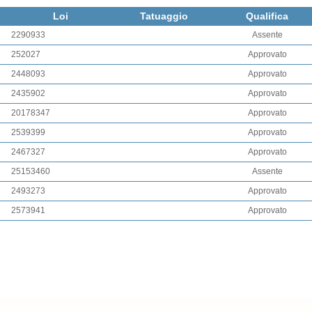
Loi
Tatuaggio
Qualifica
2290933
Assente
252027
Approvato
2448093
Approvato
2435902
Approvato
20178347
Approvato
2539399
Approvato
2467327
Approvato
25153460
Assente
2493273
Approvato
2573941
Approvato