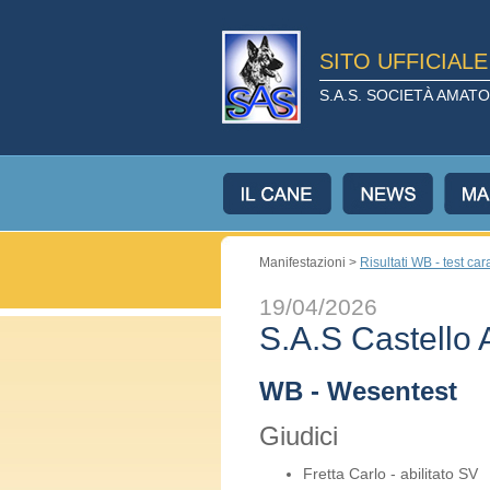
SITO UFFICIAL
S.A.S. SOCIETÀ AMA
Manifestazioni >
Risultati WB - test car
19/04/2026
S.A.S Castello 
WB - Wesentest
Giudici
Fretta Carlo - abilitato SV