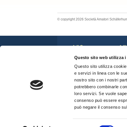
© copyright 2026 Società Amatori Schäferhu
Il Cane
N
Storia
C
Questo sito web utilizza i
Anatomia del Cane
N
Standard di Razza
S
Questo sito utilizza cookie 
Veterinari e displasie
C
e servizi in linea con le su
Cuccioli Disponibili
nostro sito con i nostri par
potrebbero combinarle con a
loro servizi. Se vuole sape
consenso può essere espres
può negare il consenso sul 
Selezione