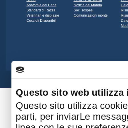
Storia
Cosa c'è di Nuovo
Cors
Anatomia del Cane
Notizie dal Mondo
Cale
Standard di Razza
Soci sospesi
Risu
Veterinari e displasie
Comunicazioni monte
Risu
Cuccioli Disponibili
Date
Modu
Società Amatori Schäferhunde - Viale 
Questo sito web utilizza 
Questo sito utilizza cookie
parti, per inviarLe messaggi
linea con le sue preferenz