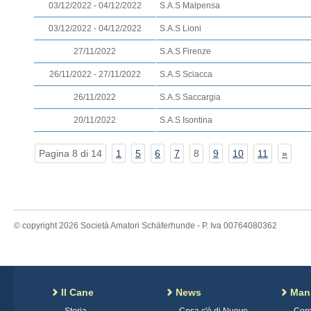
03/12/2022 - 04/12/2022
S.A.S Malpensa
03/12/2022 - 04/12/2022
S.A.S Lioni
27/11/2022
S.A.S Firenze
26/11/2022 - 27/11/2022
S.A.S Sciacca
26/11/2022
S.A.S Saccargia
20/11/2022
S.A.S Isontina
Pagina 8 di 14
1
5
6
7
8
9
10
11
»
© copyright 2026 Società Amatori Schäferhunde - P. Iva 00764080362
Il Cane
News
Mani