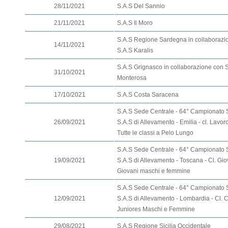
28/11/2021
S.A.S Del Sannio
21/11/2021
S.A.S Il Moro
S.A.S Regione Sardegna in collaborazi
14/11/2021
S.A.S Karalis
S.A.S Grignasco in collaborazione con
31/10/2021
Monterosa
17/10/2021
S.A.S Costa Saracena
S.A.S Sede Centrale - 64° Campionato 
26/09/2021
S.A.S di Allevamento - Emilia - cl. Lavoro
Tutte le classi a Pelo Lungo
S.A.S Sede Centrale - 64° Campionato 
19/09/2021
S.A.S di Allevamento - Toscana - Cl. Gio
Giovani maschi e femmine
S.A.S Sede Centrale - 64° Campionato 
12/09/2021
S.A.S di Allevamento - Lombardia - Cl. 
Juniores Maschi e Femmine
29/08/2021
S.A.S Regione Sicilia Occidentale