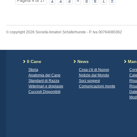
Pagina 4 di 17
1
2
3
4
5
6
7
»
© copyright 2026 Società Amatori Schäferhunde - P. Iva 00764080362
Il Cane
News
Mani
Storia
Cosa c'è di Nuovo
Cors
Anatomia del Cane
Notizie dal Mondo
Cale
Standard di Razza
Soci sospesi
Risu
Veterinari e displasie
Comunicazioni monte
Risu
Cuccioli Disponibili
Date
Modu