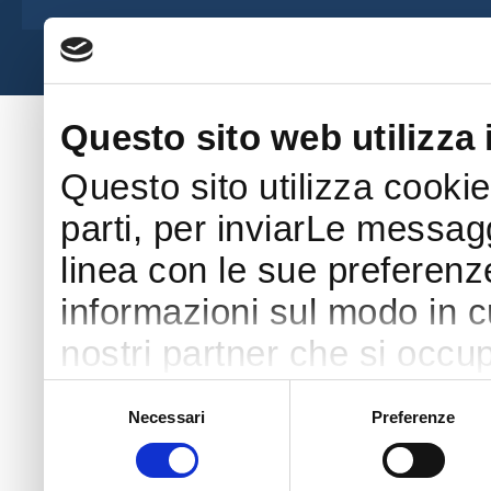
Società Amatori Schäferhunde - Viale 
Questo sito web utilizza 
Questo sito utilizza cookie
parti, per inviarLe messaggi
linea con le sue preferenz
informazioni sul modo in cui
nostri partner che si occup
pubblicità e social media 
Selezione
Necessari
Preferenze
del
con altre informazioni che
consenso
raccolto dal tuo utilizzo s