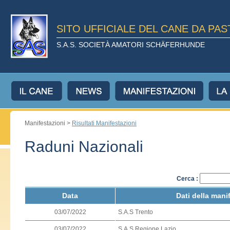
SITO UFFICIALE DEL CANE DA PA
S.A.S. SOCIETÀ AMATORI SCHÄFERHUNDE
Manifestazioni >
Risultati Manifestazioni
Raduni Nazionali
Cerca :
Data
Dati della mani
03/07/2022
S.A.S Trento
03/07/2022
S.A.S Regione Lazio