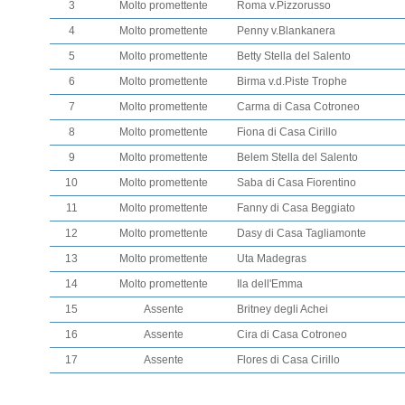
3
Molto promettente
Roma v.Pizzorusso
4
Molto promettente
Penny v.Blankanera
5
Molto promettente
Betty Stella del Salento
6
Molto promettente
Birma v.d.Piste Trophe
7
Molto promettente
Carma di Casa Cotroneo
8
Molto promettente
Fiona di Casa Cirillo
9
Molto promettente
Belem Stella del Salento
10
Molto promettente
Saba di Casa Fiorentino
11
Molto promettente
Fanny di Casa Beggiato
12
Molto promettente
Dasy di Casa Tagliamonte
13
Molto promettente
Uta Madegras
14
Molto promettente
Ila dell'Emma
15
Assente
Britney degli Achei
16
Assente
Cira di Casa Cotroneo
17
Assente
Flores di Casa Cirillo