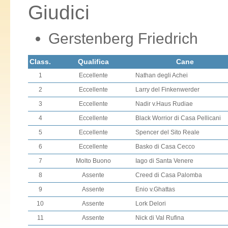
Giudici
Gerstenberg Friedrich
Class.
Qualifica
Cane
1
Eccellente
Nathan degli Achei
2
Eccellente
Larry del Finkenwerder
3
Eccellente
Nadir v.Haus Rudiae
4
Eccellente
Black Worrior di Casa Pellicani
5
Eccellente
Spencer del Sito Reale
6
Eccellente
Basko di Casa Cecco
7
Molto Buono
Iago di Santa Venere
8
Assente
Creed di Casa Palomba
9
Assente
Enio v.Ghattas
10
Assente
Lork Delori
11
Assente
Nick di Val Rufina