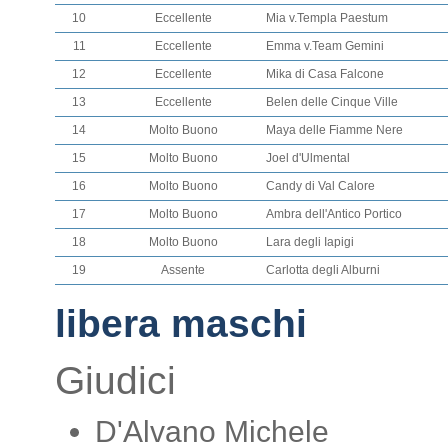
10
Eccellente
Mia v.Templa Paestum
11
Eccellente
Emma v.Team Gemini
12
Eccellente
Mika di Casa Falcone
13
Eccellente
Belen delle Cinque Ville
14
Molto Buono
Maya delle Fiamme Nere
15
Molto Buono
Joel d'Ulmental
16
Molto Buono
Candy di Val Calore
17
Molto Buono
Ambra dell'Antico Portico
18
Molto Buono
Lara degli Iapigi
19
Assente
Carlotta degli Alburni
libera maschi
Giudici
D'Alvano Michele