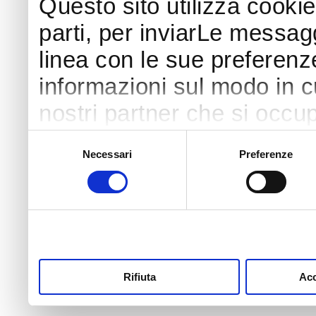
Questo sito utilizza cookie
parti, per inviarLe messaggi
linea con le sue preferenz
informazioni sul modo in cui
nostri partner che si occup
pubblicità e social media 
Selezione
Necessari
Preferenze
del
con altre informazioni che
consenso
raccolto dal tuo utilizzo s
di più o negare il consenso
clicchi qui
. Il consenso 
sul tasto "Accetta tutti". S
Rifiuta
Acc
profilazione può negare il 