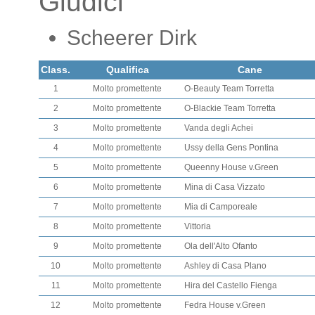
Giudici
Scheerer Dirk
Class.
Qualifica
Cane
1
Molto promettente
O-Beauty Team Torretta
2
Molto promettente
O-Blackie Team Torretta
3
Molto promettente
Vanda degli Achei
4
Molto promettente
Ussy della Gens Pontina
5
Molto promettente
Queenny House v.Green
6
Molto promettente
Mina di Casa Vizzato
7
Molto promettente
Mia di Camporeale
8
Molto promettente
Vittoria
9
Molto promettente
Ola dell'Alto Ofanto
10
Molto promettente
Ashley di Casa Plano
11
Molto promettente
Hira del Castello Fienga
12
Molto promettente
Fedra House v.Green