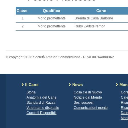
Class.
Qualifica
Cane
1
Molto promettente
Brenda di Casa Barbone
2
Molto promettente
Ruby v.Altsteirerhof
© copyright 2026 Società Amatori Schäferhunde - P. Iva 00764080362
Il Cane
News
Mani
Storia
Cosa c'è di Nuovo
Cors
Anatomia del Cane
Notizie dal Mondo
Cale
Standard di Razza
Soci sospesi
Risu
Veterinari e displasie
Comunicazioni monte
Risu
Cuccioli Disponibili
Date
Modu