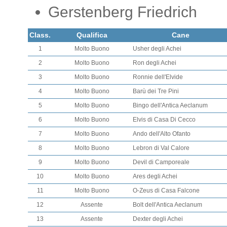
Gerstenberg Friedrich
Class.
Qualifica
Cane
1
Molto Buono
Usher degli Achei
2
Molto Buono
Ron degli Achei
3
Molto Buono
Ronnie dell'Elvide
4
Molto Buono
Barù dei Tre Pini
5
Molto Buono
Bingo dell'Antica Aeclanum
6
Molto Buono
Elvis di Casa Di Cecco
7
Molto Buono
Ando dell'Alto Ofanto
8
Molto Buono
Lebron di Val Calore
9
Molto Buono
Devil di Camporeale
10
Molto Buono
Ares degli Achei
11
Molto Buono
O-Zeus di Casa Falcone
12
Assente
Bolt dell'Antica Aeclanum
13
Assente
Dexter degli Achei