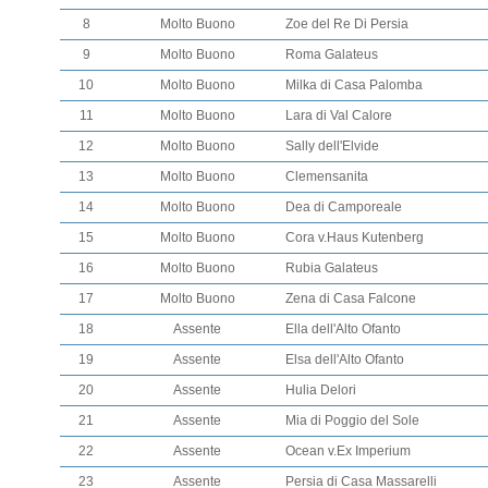
8
Molto Buono
Zoe del Re Di Persia
9
Molto Buono
Roma Galateus
10
Molto Buono
Milka di Casa Palomba
11
Molto Buono
Lara di Val Calore
12
Molto Buono
Sally dell'Elvide
13
Molto Buono
Clemensanita
14
Molto Buono
Dea di Camporeale
15
Molto Buono
Cora v.Haus Kutenberg
16
Molto Buono
Rubia Galateus
17
Molto Buono
Zena di Casa Falcone
18
Assente
Ella dell'Alto Ofanto
19
Assente
Elsa dell'Alto Ofanto
20
Assente
Hulia Delori
21
Assente
Mia di Poggio del Sole
22
Assente
Ocean v.Ex Imperium
23
Assente
Persia di Casa Massarelli