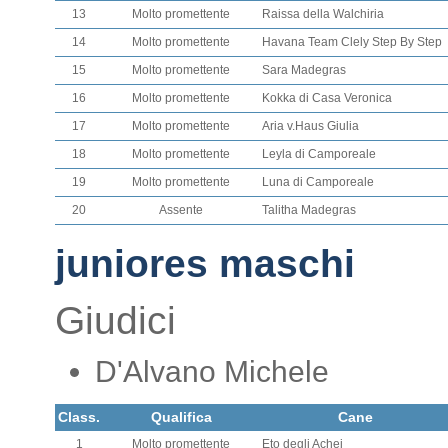
13
Molto promettente
Raissa della Walchiria
14
Molto promettente
Havana Team Clely Step By Step
15
Molto promettente
Sara Madegras
16
Molto promettente
Kokka di Casa Veronica
17
Molto promettente
Aria v.Haus Giulia
18
Molto promettente
Leyla di Camporeale
19
Molto promettente
Luna di Camporeale
20
Assente
Talitha Madegras
juniores maschi
Giudici
D'Alvano Michele
Class.
Qualifica
Cane
1
Molto promettente
Eto degli Achei