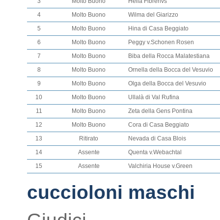
3
Molto Buono
Heila Fibrenvs
4
Molto Buono
Wilma del Giarizzo
5
Molto Buono
Hina di Casa Beggiato
6
Molto Buono
Peggy v.Schonen Rosen
7
Molto Buono
Biba della Rocca Malatestiana
8
Molto Buono
Ornella della Bocca del Vesuvio
9
Molto Buono
Olga della Bocca del Vesuvio
10
Molto Buono
Ullalà di Val Rufina
11
Molto Buono
Zeta della Gens Pontina
12
Molto Buono
Cora di Casa Beggiato
13
Ritirato
Nevada di Casa Blois
14
Assente
Quenta v.Webachtal
15
Assente
Valchiria House v.Green
cuccioloni maschi