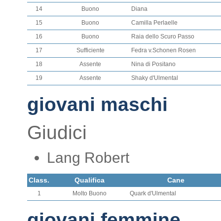
14
Buono
Diana
15
Buono
Camilla Perlaelle
16
Buono
Raia dello Scuro Passo
17
Sufficiente
Fedra v.Schonen Rosen
18
Assente
Nina di Positano
19
Assente
Shaky d'Ulmental
giovani maschi
Giudici
Lang Robert
Class.
Qualifica
Cane
1
Molto Buono
Quark d'Ulmental
giovani femmine