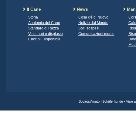
Il Cane
News
Mani
Storia
Cosa c'è di Nuovo
Cors
Anatomia del Cane
Notizie dal Mondo
Cale
Standard di Razza
Soci sospesi
Risu
Veterinari e displasie
Comunicazioni monte
Risu
Cuccioli Disponibili
Date
Modu
Società Amatori Schäferhunde - Viale 