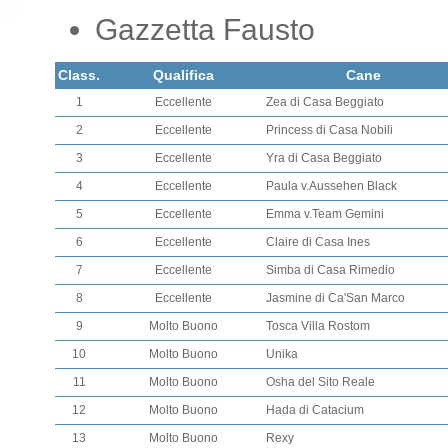
Gazzetta Fausto
Class.
Qualifica
Cane
1
Eccellente
Zea di Casa Beggiato
2
Eccellente
Princess di Casa Nobili
3
Eccellente
Yra di Casa Beggiato
4
Eccellente
Paula v.Aussehen Black
5
Eccellente
Emma v.Team Gemini
6
Eccellente
Claire di Casa Ines
7
Eccellente
Simba di Casa Rimedio
8
Eccellente
Jasmine di Ca'San Marco
9
Molto Buono
Tosca Villa Rostom
10
Molto Buono
Unika
11
Molto Buono
Osha del Sito Reale
12
Molto Buono
Hada di Catacium
13
Molto Buono
Rexy