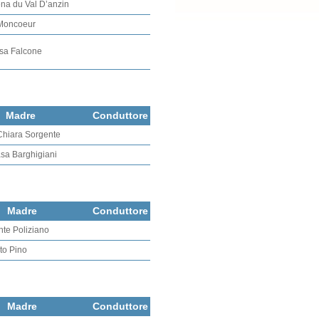
ena du Val D’anzin
 Moncoeur
asa Falcone
Madre
Conduttore
Chiara Sorgente
asa Barghigiani
Madre
Conduttore
nte Poliziano
lto Pino
Madre
Conduttore