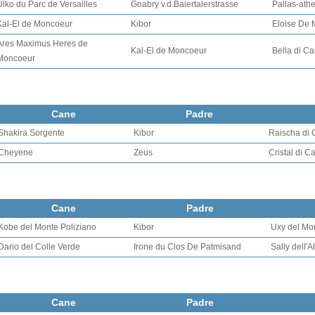
Ulko du Parc de Versailles
Gnabry v.d.Baiertalerstrasse
Pallas-ath
Kal-El de Moncoeur
Kibor
Eloise De
Ares Maximus Heres de
Kal-El de Moncoeur
Bella di C
Moncoeur
Cane
Padre
Shakira Sorgente
Kibor
Raischa di 
Cheyene
Zeus
Cristal di C
Cane
Padre
Kobe del Monte Poliziano
Kibor
Uxy del Mo
Dario del Colle Verde
Irone du Clos De Patmisand
Sally dell'A
Cane
Padre