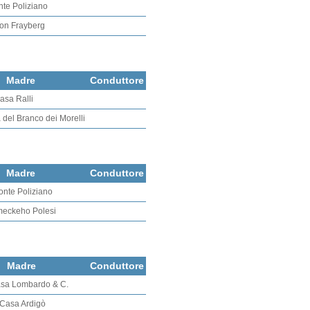
nte Poliziano
ron Frayberg
Madre
Conduttore
asa Ralli
 del Branco dei Morelli
Madre
Conduttore
onte Poliziano
meckeho Polesi
Madre
Conduttore
asa Lombardo & C.
 Casa Ardigò