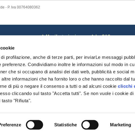
nde - P. Iva 00764080362
ews
Manifestazioni
La SAS
osa c'è di Nuovo
Corsi
Coordinate bancarie
 cookie
otizie dal Mondo
Calendario
Pagamenti on line
oci sospesi
Risultati Campionati
Riviste SAS
di profilazione, anche di terze parti, per inviarLe messaggi pubbli
omunicazioni monte
Risultati Manifestazioni
Chi Siamo
e preferenze. Condividiamo inoltre le informazioni sul modo in cui 
Date importanti
Statuto SAS
tner che si occupano di analisi dei dati web, pubblicità e social me
Modulistica
Cariche Sociali
delibere
ltre informazioni che ha fornito loro o che hanno raccolto dal tuo
Regolamenti
rne di più o negare il consenso a tutti o ad alcuni cookie
clicchi 
Organismi
so cliccando sul tasto "Accetta tutti". Se non vuole i cookie di 
Modulistica
Settore Giovani
tasto "Rifiuta".
Pratiche DNA/Displasi
Preferenze
Statistiche
Marketing
ocietà Amatori Schäferhunde - Viale alfeo Corassori 68 - 41124 Modena, C.F/P.I. 007640803