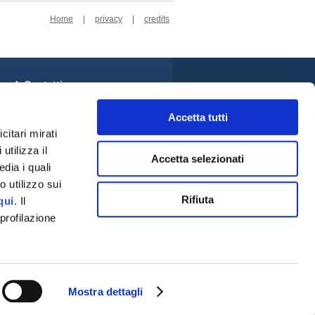
Home
|
privacy
|
credits
Contatti
Sede Centrale
Cookie Policy
Accetta tutti
Privacy Policy
citari mirati
Rivedi le tue scelte sui
utilizza il
cookie
Accetta selezionati
Credits
dia i quali
Social
 utilizzo sui
Rifiuta
qui
. Il
profilazione
a
Mostra dettagli
62