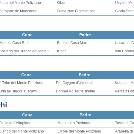
Kuba del Monte Poliziano
Kibor
Uxy del Mo
Sarajane de Moncoeur
Puma zum Gigelsfelsen
Gloria Sha
Cane
Padre
Maui di Casa Ralli
Boris di Casa Max
Ussara di C
Solitario del Branco dei Morelli
Kibor
Alfa Corona
Cane
Padre
Y Tebe del Monte Poliziano
Pro Oxygen d'Ulmental
Kuba del M
Skin all Blacks Tuscany
Donner v.d.Teufelskehle
Keres z Lo
hi
Cane
Padre
Otello dell'Altopiano
Marcelito v.Pavhaus
Tosca di C
Django del Monte Poliziano
Ercole del Monte Poliziano
Arabella di