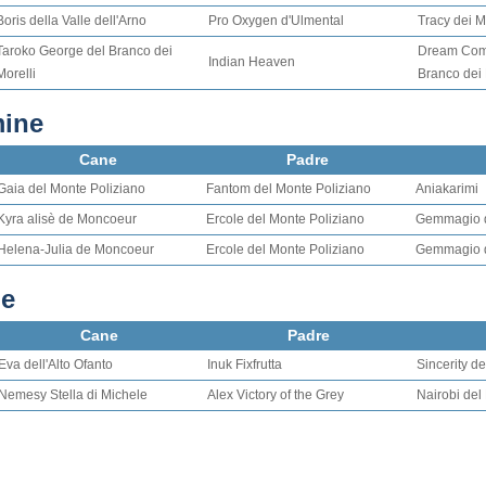
Boris della Valle dell'Arno
Pro Oxygen d'Ulmental
Tracy dei M
Taroko George del Branco dei
Dream Com
Indian Heaven
Morelli
Branco dei 
mine
Cane
Padre
Gaia del Monte Poliziano
Fantom del Monte Poliziano
Aniakarimi
Kyra alisè de Moncoeur
Ercole del Monte Poliziano
Gemmagio d
Helena-Julia de Moncoeur
Ercole del Monte Poliziano
Gemmagio d
ne
Cane
Padre
Eva dell'Alto Ofanto
Inuk Fixfrutta
Sincerity de
Nemesy Stella di Michele
Alex Victory of the Grey
Nairobi del