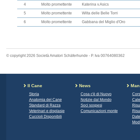
4
Molto promettente
Katerina v.Asics
5
Molto promettente
Wilta delle Belle Torri
6
Molto promettente
Gabbana del Miglio d'Oro
© copyright 2026 Società Amatori Schäferhunde - P. Iva 00764080362
Il Cane
News
Mani
Storia
Cosa c'è di Nuovo
Cors
Anatomia del Cane
Notizie dal Mondo
Cale
Standard di Razza
Soci sospesi
Risu
Veterinari e displasie
Comunicazioni monte
Risu
Cuccioli Disponibili
Date
Modu