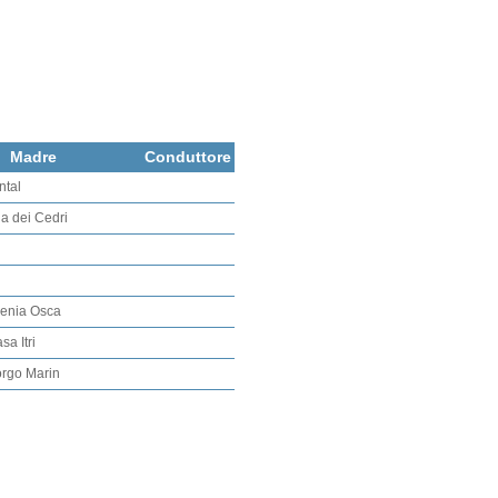
Madre
Conduttore
ntal
lla dei Cedri
Genia Osca
a Itri
orgo Marin