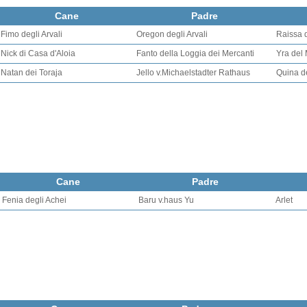
Cane
Padre
Fimo degli Arvali
Oregon degli Arvali
Raissa d
Nick di Casa d'Aloia
Fanto della Loggia dei Mercanti
Yra del 
Natan dei Toraja
Jello v.Michaelstadter Rathaus
Quina de
Cane
Padre
Fenia degli Achei
Baru v.haus Yu
Arlet