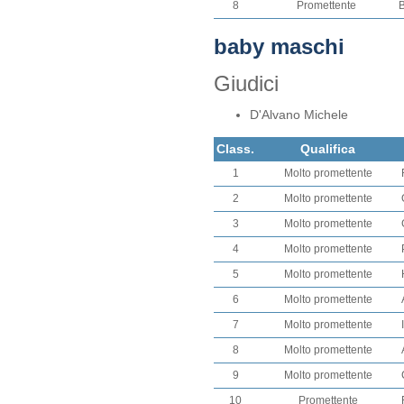
8
Promettente
baby maschi
Giudici
D'Alvano Michele
Class.
Qualifica
1
Molto promettente
2
Molto promettente
3
Molto promettente
4
Molto promettente
5
Molto promettente
6
Molto promettente
7
Molto promettente
8
Molto promettente
9
Molto promettente
10
Promettente