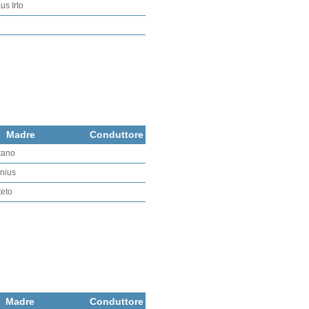
us Irto
Madre
Conduttore
itano
inius
teto
Madre
Conduttore