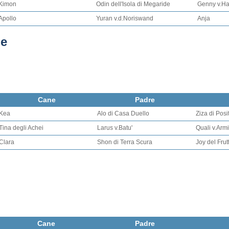
Kimon
Odin dell'Isola di Megaride
Genny v.Ha
Apollo
Yuran v.d.Noriswand
Anja
ne
Cane
Padre
Kea
Alo di Casa Duello
Ziza di Pos
Tina degli Achei
Larus v.Batu'
Quali v.Arm
Clara
Shon di Terra Scura
Joy del Frut
Cane
Padre