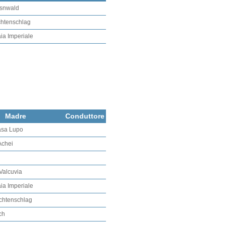
esnwald
ichtenschlag
aia Imperiale
Madre
Conduttore
asa Lupo
Achei
 Valcuvia
aia Imperiale
ichtenschlag
ch