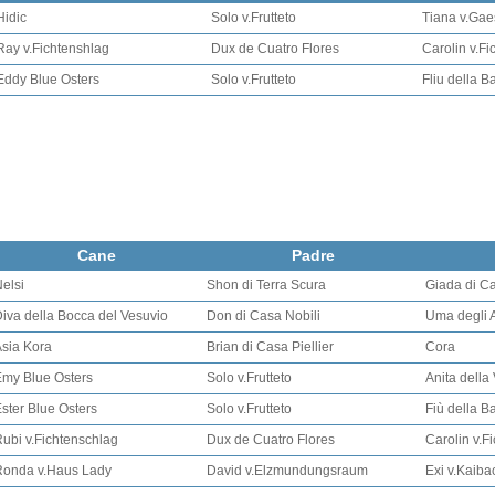
Hidic
Solo v.Frutteto
Tiana v.Ga
Ray v.Fichtenshlag
Dux de Cuatro Flores
Carolin v.F
Eddy Blue Osters
Solo v.Frutteto
Fliu della B
Cane
Padre
elsi
Shon di Terra Scura
Giada di C
iva della Bocca del Vesuvio
Don di Casa Nobili
Uma degli 
sia Kora
Brian di Casa Piellier
Cora
my Blue Osters
Solo v.Frutteto
Anita della
ster Blue Osters
Solo v.Frutteto
Fiù della B
ubi v.Fichtenschlag
Dux de Cuatro Flores
Carolin v.F
Ronda v.Haus Lady
David v.Elzmundungsraum
Exi v.Kaiba