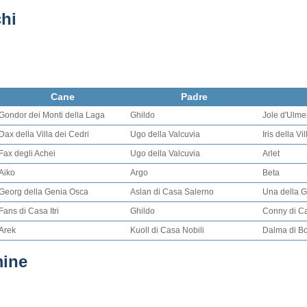
hi
Cane
Padre
Gondor dei Monti della Laga
Ghildo
Jole d'Ulme
Dax della Villa dei Cedri
Ugo della Valcuvia
Iris della Vi
Fax degli Achei
Ugo della Valcuvia
Arlet
Aiko
Argo
Beta
Georg della Genia Osca
Aslan di Casa Salerno
Una della 
Fans di Casa Itri
Ghildo
Conny di Cas
Arek
Kuoll di Casa Nobili
Dalma di B
mine