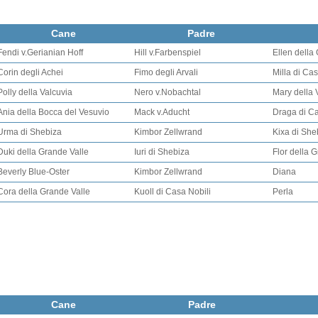
Cane
Padre
Fendi v.Gerianian Hoff
Hill v.Farbenspiel
Ellen della
Corin degli Achei
Fimo degli Arvali
Milla di Cas
Polly della Valcuvia
Nero v.Nobachtal
Mary della 
Ania della Bocca del Vesuvio
Mack v.Aducht
Draga di C
Urma di Shebiza
Kimbor Zellwrand
Kixa di She
Duki della Grande Valle
Iuri di Shebiza
Flor della 
Beverly Blue-Oster
Kimbor Zellwrand
Diana
Cora della Grande Valle
Kuoll di Casa Nobili
Perla
Cane
Padre