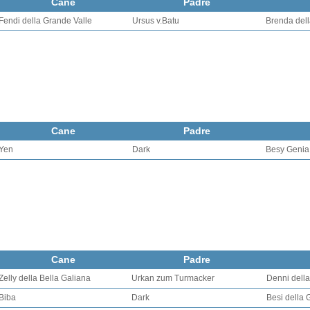
Cane
Padre
Fendi della Grande Valle
Ursus v.Batu
Brenda dell
Cane
Padre
Yen
Dark
Besy Genia
Cane
Padre
Zelly della Bella Galiana
Urkan zum Turmacker
Denni della
Biba
Dark
Besi della