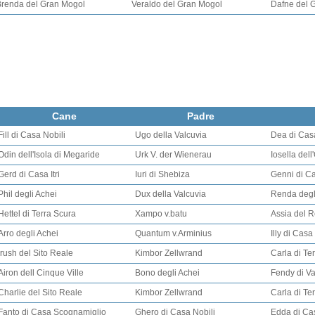
Brenda del Gran Mogol
Veraldo del Gran Mogol
Dafne del 
Cane
Padre
Fill di Casa Nobili
Ugo della Valcuvia
Dea di Casa
Odin dell'Isola di Megaride
Urk V. der Wienerau
Iosella dell
Gerd di Casa Itri
Iuri di Shebiza
Genni di Cas
Phil degli Achei
Dux della Valcuvia
Renda degl
Hettel di Terra Scura
Xampo v.batu
Assia del 
Arro degli Achei
Quantum v.Arminius
Illy di Casa
Irush del Sito Reale
Kimbor Zellwrand
Carla di Te
Airon dell Cinque Ville
Bono degli Achei
Fendy di Va
Charlie del Sito Reale
Kimbor Zellwrand
Carla di Te
Fanto di Casa Scognamiglio
Ghero di Casa Nobili
Edda di Ca