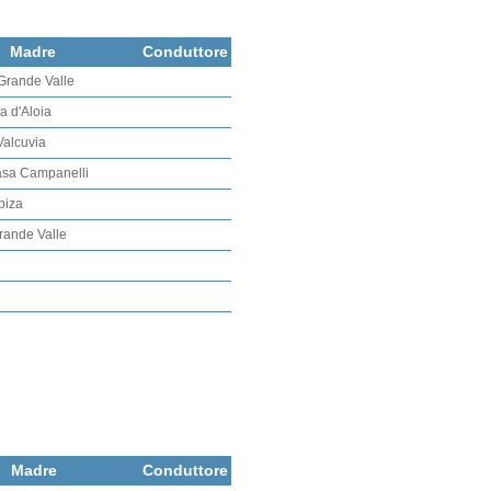
Madre
Conduttore
 Grande Valle
a d'Aloia
Valcuvia
asa Campanelli
biza
Grande Valle
Madre
Conduttore