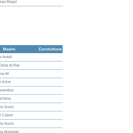
Gran Mogol
Madre
Conduttore
 Nobili
'Onda di Rial
a Itri
i Achei
Reventino
 d'Aloia
rra Scura
l Calore
rra Scura
sa Brummel