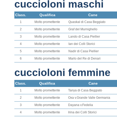
cuccioloni maschi
Class.
Qualifica
Cane
1
Molto promettente
Quaskal di Casa Beggiato
2
Molto promettente
Graf del Murnighello
3
Molto promettente
Lando di Casa Piellier
4
Molto promettente
Ian dei Colli Storici
5
Molto promettente
Nadir di Casa Piellier
6
Molto promettente
Marlo del Re di Denari
cuccioloni femmine
Class.
Qualifica
Cane
1
Molto promettente
Tanya di Casa Beggiato
2
Molto promettente
Oxa v.Grande Valle Germania
3
Molto promettente
Dayana v.Fedelia
4
Molto promettente
Irina dei Colli Storici