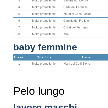
3
Molto promettente
Samira van Contra
4
Molto promettente
Carla dei Fermass
5
Molto promettente
Zeudi di Casa Pastori
6
Molto promettente
Camilla del Frutteto
7
Molto promettente
Crissi dei Fermass
8
Molto promettente
Afra
baby femmine
Class.
Qualifica
Cane
1
Molto promettente
Maia dei Colli Storici
Pelo lungo
lavoro maschi