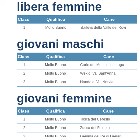
libera femmine
Class.
Qualifica
Cane
1
Molto Buono
Baileys della Valle dei Rovi
giovani maschi
Class.
Qualifica
Cane
1
Molto Buono
Carlo dei Monti della Laga
2
Molto Buono
Wex di Val Sant'Anna
3
Molto Buono
Nando di Val Nervia
giovani femmine
Class.
Qualifica
Cane
1
Molto Buono
Tosca del Ceresio
2
Molto Buono
Zucca del Frutteto
3
Molto Buono
Gemma del Re di Denari