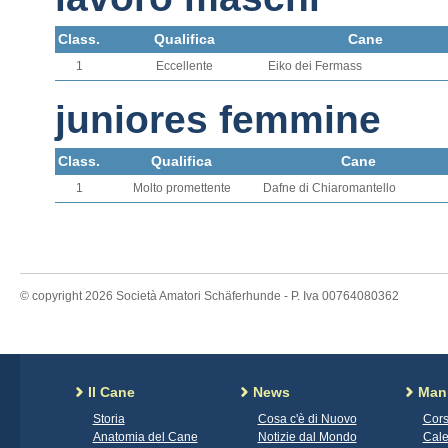
Class.
Qualifica
Cane
1
Eccellente
Eiko dei Fermass
juniores femmine
Class.
Qualifica
Cane
1
Molto promettente
Dafne di Chiaromantello
© copyright 2026 Società Amatori Schäferhunde - P. Iva 00764080362
Il Cane
News
Mani
Storia
Cosa c'è di Nuovo
Cors
Anatomia del Cane
Notizie dal Mondo
Cale