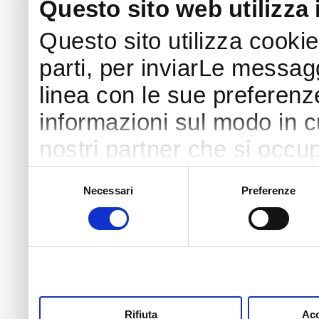
Questo sito web utilizza 
Questo sito utilizza cookie
parti, per inviarLe messaggi
linea con le sue preferenz
informazioni sul modo in cui
nostri partner che si occup
pubblicità e social media 
Selezione
Necessari
Preferenze
del
con altre informazioni che
consenso
raccolto dal tuo utilizzo s
di più o negare il consenso
clicchi qui
. Il consenso 
sul tasto "Accetta tutti". S
Rifiuta
Acc