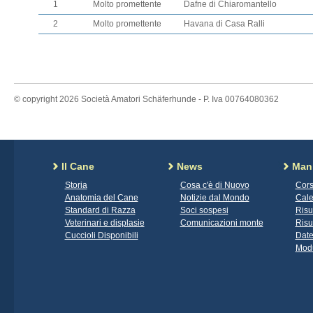
1
Molto promettente
Dafne di Chiaromantello
2
Molto promettente
Havana di Casa Ralli
© copyright 2026 Società Amatori Schäferhunde - P. Iva 00764080362
Il Cane
News
Mani
Storia
Cosa c'è di Nuovo
Cors
Anatomia del Cane
Notizie dal Mondo
Cale
Standard di Razza
Soci sospesi
Risu
Veterinari e displasie
Comunicazioni monte
Risu
Cuccioli Disponibili
Date
Modu